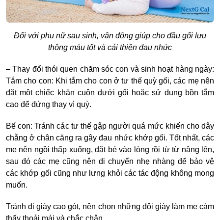
Đối với phụ nữ sau sinh, vận động giúp cho đầu gối lưu
thông máu tốt và cải thiện đau nhức
– Thay đổi thói quen chăm sóc con và sinh hoạt hàng ngày:
Tắm cho con: Khi tắm cho con ở tư thế quỳ gối, các mẹ nên
đặt một chiếc khăn cuộn dưới gối hoặc sử dụng bồn tắm
cao để đứng thay vì quỳ.
Bế con: Tránh các tư thế gập người quá mức khiến cho dây
chằng ở chân căng ra gây đau nhức khớp gối. Tốt nhất, các
mẹ nên ngồi thấp xuống, đặt bé vào lòng rồi từ từ nâng lên,
sau đó các mẹ cũng nên di chuyển nhẹ nhàng để bảo vệ
các khớp gối cũng như lưng khỏi các tác động không mong
muốn.
Tránh đi giày cao gót, nên chọn những đôi giày làm mẹ cảm
thấy thoải mái và chắc chân.