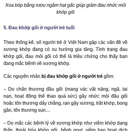
Xoa bóp bằng rượu ngâm hạt gấc giúp giảm đau nhức mỏi
khớp gối
5. Đau khớp gối ở người trẻ tuổi
Theo thống kê, số người trẻ ở Việt Nam gặp các vấn đề về
xương khớp đang có xu hướng gia tăng. Tình trạng đau
khớp gối, đau mỏi gối có thể là triệu chứng cho thấy bạn
đang mắc bệnh về xương khớp.
Các nguyên nhân
bị đau khớp gối ở người trẻ
gồm:
– Do chấn thương đầu gối (mang vác vật nặng, ngã, tai
nạn, hoạt động thể thao quá sức) gây nhức mỏi đầu gối
hoặc tổn thương dây chằng, rạn gãy xương, trật khớp, bong
gân, tổn thương sụn…
– Do mắc các bệnh lý về xương khớp như viêm khớp dạng
thấp, thoái hóa khớp gối, bệnh gout, viêm bao hoạt dịch