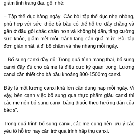
giảm tình trạng đau gối nhé:
– Tập thể dục hàng ngày: Các bài tập thể dục nhẹ nhàng,
phù hợp với sức khỏe bà bầu có thể hỗ trợ dây chằng và
gân ở đầu gối chắc chắn hơn và không bị dãn, tăng cường
sức khỏe, giảm mệt mỏi, tránh tăng cân quá mức. Bài tập
đơn giản nhất là đi bộ chậm và nhẹ nhàng mỗi ngày.
– Bổ sung canxi đầy đủ: Trong quá trình mang thai, bổ sung
canxi đầy đủ cho cả mẹ là điều cực kỳ quan trọng. Lượng
canxi cần thiết cho bà bầu khoảng 800-1500mg canxi.
Đây là một lượng canxi khá lớn cần dung nạp mỗi ngày. Vì
vậy, bên cạnh việc bổ sung qua thực phẩm giàu canxi thì
các mẹ nên bổ sung canxi bằng thuốc theo hướng dẫn của
bác sĩ.
Trong quá trình bổ sung canxi, các mẹ cũng nên lưu ý các
yếu tố hỗ trợ hay cản trở quá trình hấp thụ canxi.