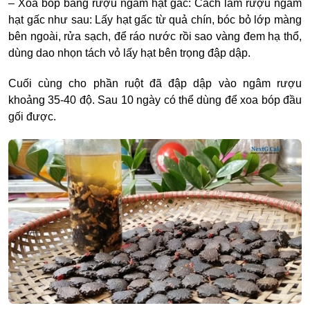
– Xoa bóp bằng rượu ngâm hạt gấc: Cách làm rượu ngâm
hạt gấc như sau: Lấy hạt gấc từ quả chín, bóc bỏ lớp màng
bên ngoài, rửa sạch, để ráo nước rồi sao vàng đem hạ thổ,
dùng dao nhọn tách vỏ lấy hạt bên trọng đập dập.
Cuối cùng cho phần ruột đã đập dập vào ngâm rượu
khoảng 35-40 độ. Sau 10 ngày có thể dùng để xoa bóp đầu
gối được.