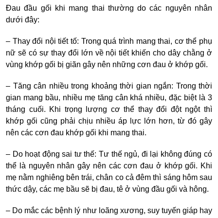
Đau đầu gối khi mang thai thường do các nguyên nhân
dưới đây:
– Thay đổi nội tiết tố: Trong quá trình mang thai, cơ thể phụ
nữ sẽ có sự thay đổi lớn về nội tiết khiến cho dây chằng ở
vùng khớp gối bị giãn gây nên những cơn đau ở khớp gối.
– Tăng cân nhiều trong khoảng thời gian ngắn: Trong thời
gian mang bầu, nhiều mẹ tăng cân khá nhiều, đặc biệt là 3
tháng cuối. Khi trọng lượng cơ thể thay đổi đột ngột thì
khớp gối cũng phải chịu nhiều áp lực lớn hơn, từ đó gây
nên các cơn đau khớp gối khi mang thai.
– Do hoạt động sai tư thế: Tư thế ngủ, đi lại không đúng có
thể là nguyên nhân gây nên các cơn đau ở khớp gối. Khi
mẹ nằm nghiêng bên trái, chân co cả đêm thì sáng hôm sau
thức dậy, các mẹ bầu sẽ bị đau, tê ở vùng đầu gối và hông.
– Do mắc các bệnh lý như loãng xương, suy tuyến giáp hay