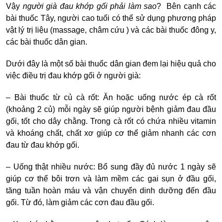
Vậy
người già
đau khớp gối phải làm sao
? Bên cạnh các
bài thuốc Tây, người cao tuổi có thể sử dụng phương pháp
vật lý trị liệu (massage, châm cứu ) và các bài thuốc đông y,
các bài thuốc dân gian.
Dưới đây là một số bài thuốc dân gian đem lại hiệu quả cho
việc điều trị đau khớp gối ở người già:
– Bài thuốc từ củ cà rốt: Ăn hoặc uống nước ép cà rốt
(khoảng 2 củ) mỗi ngày sẽ giúp người bệnh giảm đau đầu
gối, tốt cho dây chằng. Trong cà rốt có chứa nhiều vitamin
và khoáng chất, chất xơ giúp cơ thể giảm nhanh các cơn
đau từ đau khớp gối.
– Uống thật nhiều nước: Bổ sung đầy đủ nước 1 ngày sẽ
giúp cơ thể bôi trơn và làm mềm các gai sụn ở đầu gối,
tăng tuần hoàn máu và vận chuyển dinh dưỡng đến đầu
gối. Từ đó, làm giảm các cơn đau đầu gối.