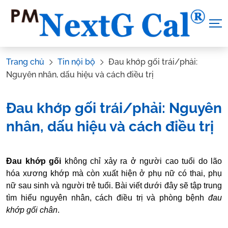
Skip
to
content
Trang chủ
Tin nội bộ
Đau khớp gối trái/phải:
Nguyên nhân, dấu hiệu và cách điều trị
Đau khớp gối trái/phải: Nguyên
nhân, dấu hiệu và cách điều trị
Tác Giả:
Canxi NextG Cal
.
Tham vấn y khoa:
Dược sĩ Vũ Thị
Đau khớp gối
không chỉ xảy ra ở người cao tuổi do lão
Hậu
hóa xương khớp mà còn xuất hiện ở phụ nữ có thai, phụ
nữ sau sinh và người trẻ tuổi. Bài viết dưới đây sẽ tập trung
tìm hiểu nguyên nhân, cách điều trị và phòng bệnh
đau
khớp gối chân
.