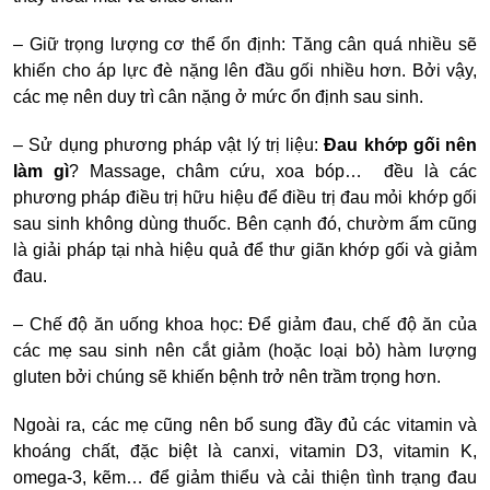
– Giữ trọng lượng cơ thể ổn định: Tăng cân quá nhiều sẽ
khiến cho áp lực đè nặng lên đầu gối nhiều hơn. Bởi vậy,
các mẹ nên duy trì cân nặng ở mức ổn định sau sinh.
– Sử dụng phương pháp vật lý trị liệu:
Đau khớp gối nên
làm gì
? Massage, châm cứu, xoa bóp… đều là các
phương pháp điều trị hữu hiệu để điều trị đau mỏi khớp gối
sau sinh không dùng thuốc. Bên cạnh đó, chườm ấm cũng
là giải pháp tại nhà hiệu quả để thư giãn khớp gối và giảm
đau.
– Chế độ ăn uống khoa học: Để giảm đau, chế độ ăn của
các mẹ sau sinh nên cắt giảm (hoặc loại bỏ) hàm lượng
gluten bởi chúng sẽ khiến bệnh trở nên trầm trọng hơn.
Ngoài ra, các mẹ cũng nên bổ sung đầy đủ các vitamin và
khoáng chất, đặc biệt là canxi, vitamin D3, vitamin K,
omega-3, kẽm… để giảm thiểu và cải thiện tình trạng đau