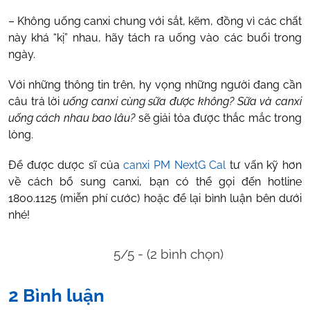
– Không uống canxi chung với sắt, kẽm, đồng vì các chất
này khá “kị” nhau, hãy tách ra uống vào các buổi trong
ngày.
Với những thông tin trên, hy vọng những người đang cần
câu trả lời
uống canxi cùng sữa được không?
Sữa và canxi
uống cách nhau bao lâu?
sẽ giải tỏa được thắc mắc trong
lòng.
Để được dược sĩ của
canxi PM NextG Cal
tư vấn kỹ hơn
về cách bổ sung canxi, bạn có thể gọi đến hotline
1800.1125 (miễn phí cước) hoặc để lại bình luận bên dưới
nhé!
5/5 - (2 bình chọn)
2 Bình luận