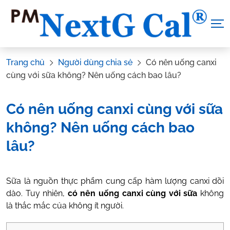
Skip
to
content
Trang chủ
Người dùng chia sẻ
Có nên uống canxi
cùng với sữa không? Nên uống cách bao lâu?
Có nên uống canxi cùng với sữa
không? Nên uống cách bao
lâu?
Tác Giả:
Canxi NextG Cal
.
Tham vấn y khoa:
Dược sĩ Vũ
Sữa là nguồn thực phẩm cung cấp hàm lượng canxi dồi
Thị Hậu
dào. Tuy nhiên,
có nên uống canxi cùng với sữa
không
là thắc mắc của không ít người.