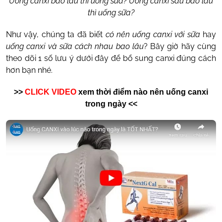
Uống canxi bao lâu thì uống sữa? Uống canxi sau bao lâu
thì uống sữa?
Như vậy, chúng ta đã biết
có nên uống canxi với sữa
hay
uống canxi và sữa cách nhau bao lâu
?
Bây giờ hãy cùng
theo dõi 1 số lưu ý dưới đây để bổ sung canxi đúng cách
hơn bạn nhé.
>>
CLICK VIDEO
xem thời điểm nào nên uống canxi
trong ngày <<