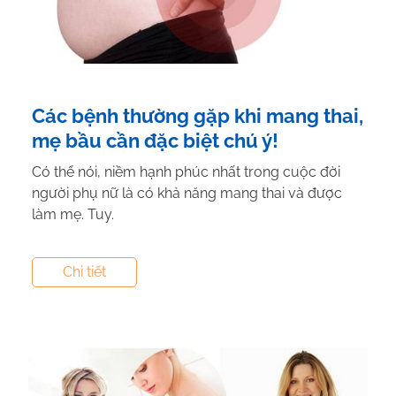
Các bệnh thường gặp khi mang thai,
mẹ bầu cần đặc biệt chú ý!
Có thể nói, niềm hạnh phúc nhất trong cuộc đời
người phụ nữ là có khả năng mang thai và được
làm mẹ. Tuy.
Tác giả:
Duong Thanh
- Tham vấn y khoa:
Dược Sĩ
Chi tiết
Vũ Thị Hậu