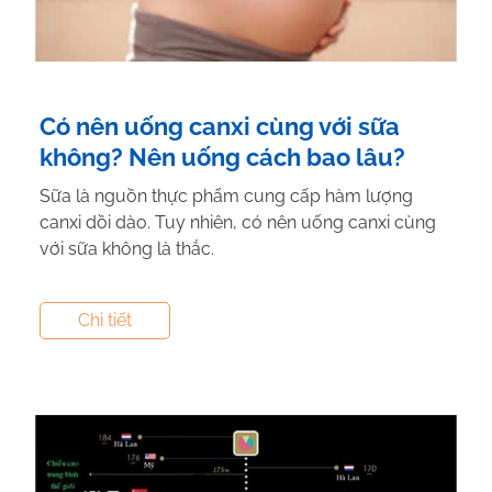
Có nên uống canxi cùng với sữa
không? Nên uống cách bao lâu?
Sữa là nguồn thực phẩm cung cấp hàm lượng
canxi dồi dào. Tuy nhiên, có nên uống canxi cùng
với sữa không là thắc.
Tác giả:
Canxi NextG Cal
- Tham vấn y khoa:
Dược
Chi tiết
Sĩ Vũ Thị Hậu