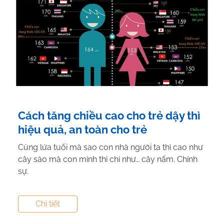
Cách tăng chiều cao cho trẻ dậy thì
hiệu quả, an toàn cho trẻ
Cùng lứa tuổi mà sao con nhà người ta thì cao như
cây sào mà con mình thì chỉ như… cây nấm. Chính
sự.
Tác giả:
Duong Thanh
- Tham vấn y khoa:
Dược Sĩ
Chi tiết
Vũ Thị Hậu