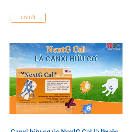
Tác giả:
Canxi NextG Cal
- Tham vấn y khoa:
Dược
Chi tiết
Sĩ Vũ Thị Hậu
Canxi hữu cơ úc NextG Cal là thuốc