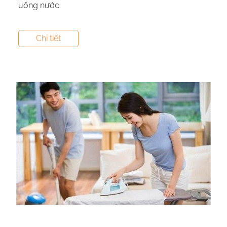
uống nước.
Tác giả:
Canxi NextG Cal
- Tham vấn y khoa:
Dược
Chi tiết
Sĩ Vũ Thị Hậu