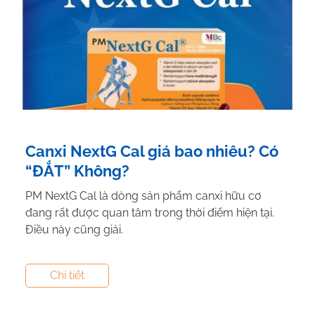
Canxi NextG Cal giá bao nhiêu? Có
“ĐẮT” Không?
PM NextG Cal là dòng sản phẩm canxi hữu cơ
đang rất được quan tâm trong thời điểm hiện tại.
Điều này cũng giải.
Tác giả:
Nguyễn Thị Hiền
- Tham vấn y khoa:
Dược
Chi tiết
Sĩ Vũ Thị Hậu