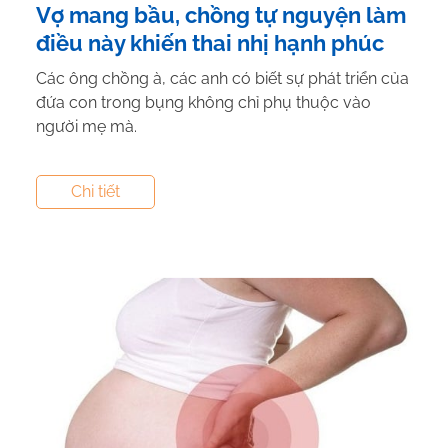
Vợ mang bầu, chồng tự nguyện làm
điều này khiến thai nhị hạnh phúc
Các ông chồng à, các anh có biết sự phát triển của
đứa con trong bụng không chỉ phụ thuộc vào
người mẹ mà.
Tác giả:
Canxi NextG Cal
- Tham vấn y khoa:
Dược
Chi tiết
Sĩ Vũ Thị Hậu