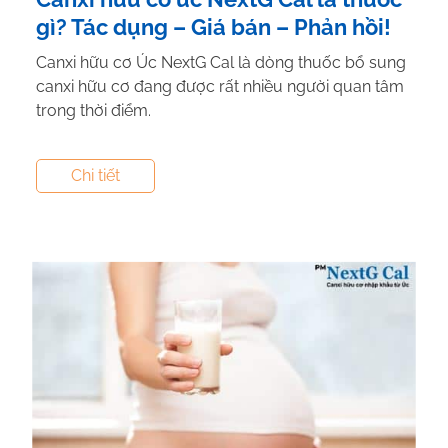
gì? Tác dụng – Giá bán – Phản hồi!
Canxi hữu cơ Úc NextG Cal là dòng thuốc bổ sung
canxi hữu cơ đang được rất nhiều người quan tâm
trong thời điểm.
Tác giả:
Canxi NextG Cal
- Tham vấn y khoa:
Dược
Chi tiết
Sĩ Vũ Thị Hậu