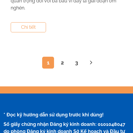
quan trọng đối với bà bầu vì đây là giai đoạn ốm
nghén.
Tác giả:
Canxi NextG Cal
- Tham vấn y khoa:
Dược
Chi tiết
Sĩ Vũ Thị Hậu
1
2
3
* Đọc kỹ hướng dẫn sử dụng trước khi dùng!
Số giấy chứng nhận Đăng ký kinh doanh: 0101048047
do phòng Đăng ký kinh doanh Sở Kế hoạch và Đầu tư