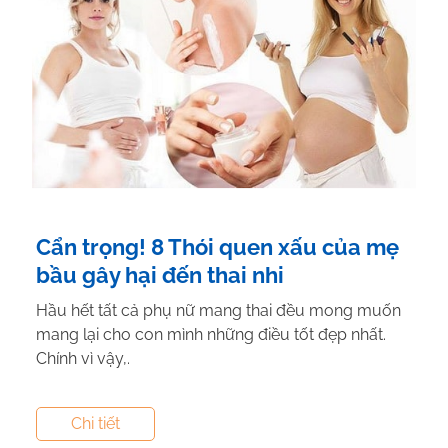
Cẩn trọng! 8 Thói quen xấu của mẹ
bầu gây hại đến thai nhi
Hầu hết tất cả phụ nữ mang thai đều mong muốn
mang lại cho con mình những điều tốt đẹp nhất.
Chính vì vậy,.
Tác giả:
Canxi NextG Cal
- Tham vấn y khoa:
Dược
Chi tiết
Sĩ Vũ Thị Hậu