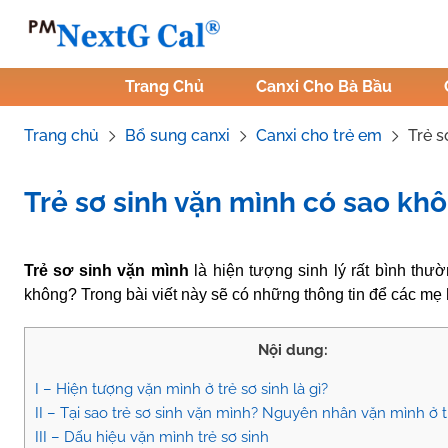
Skip
to
content
Trang Chủ
Canxi Cho Bà Bầu
Trang chủ
Bổ sung canxi
Canxi cho trẻ em
Trẻ s
Trẻ sơ sinh vặn mình có sao kh
Tác Giả:
Canxi NextG Cal
.
Tham vấn y khoa:
Dược sĩ Vũ Th
Trẻ sơ sinh vặn mình
là hiện tượng sinh lý rất bình th
không? Trong bài viết này sẽ có những thông tin để các mẹ 
Nội dung:
I – Hiện tượng vặn mình ở trẻ sơ sinh là gì?
II – Tại sao trẻ sơ sinh vặn mình? Nguyên nhân vặn mình ở t
III – Dấu hiệu vặn mình trẻ sơ sinh