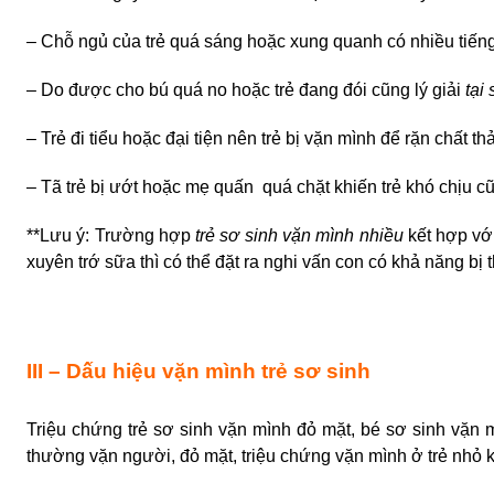
– Chỗ ngủ của trẻ quá sáng hoặc xung quanh có nhiều tiến
– Do được cho bú quá no hoặc trẻ đang đói cũng lý giải
tại
– Trẻ đi tiểu hoặc đại tiện nên
trẻ bị vặn mình
để rặn chất thả
– Tã trẻ bị ướt hoặc mẹ quấn quá chặt khiến trẻ khó chịu c
**Lưu ý: Trường hợp
trẻ sơ sinh vặn mình nhiều
kết hợp vớ
xuyên trớ sữa thì có thể đặt ra nghi vấn con có khả năng bị 
III – Dấu hiệu vặn mình trẻ sơ sinh
Triệu chứng
trẻ sơ sinh vặn mình đỏ mặt, bé sơ sinh vặn m
thường vặn người, đỏ mặt, triệu chứng
vặn mình ở trẻ nhỏ
k