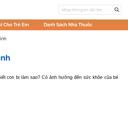
i Cho Trẻ Em
Danh Sách Nhà Thuốc
inh
inh
 biết con bị làm sao? Có ảnh hưởng đến sức khỏe của bé