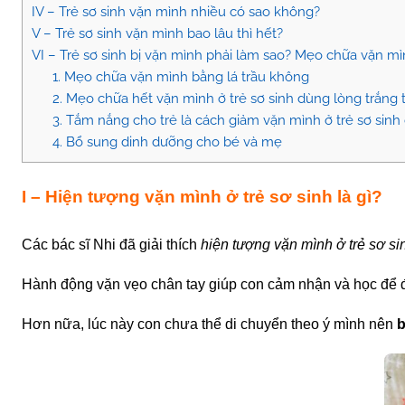
IV – Trẻ sơ sinh vặn mình nhiều có sao không?
V – Trẻ sơ sinh vặn mình bao lâu thì hết?
VI – Trẻ sơ sinh bị vặn mình phải làm sao? Mẹo chữa vặn mìn
1. Mẹo chữa vặn mình bằng lá trầu không
2. Mẹo chữa hết vặn mình ở trẻ sơ sinh dùng lòng trắng
3. Tắm nắng cho trẻ là cách giảm vặn mình ở trẻ sơ sinh
4. Bổ sung dinh dưỡng cho bé và mẹ
I – Hiện tượng vặn mình ở trẻ sơ sinh là gì?
Các bác sĩ Nhi đã giải thích
hiện tượng vặn mình ở trẻ sơ si
Hành động vặn vẹo chân tay giúp con cảm nhận và học để đ
Hơn nữa, lúc này con chưa thể di chuyển theo ý mình nên
b