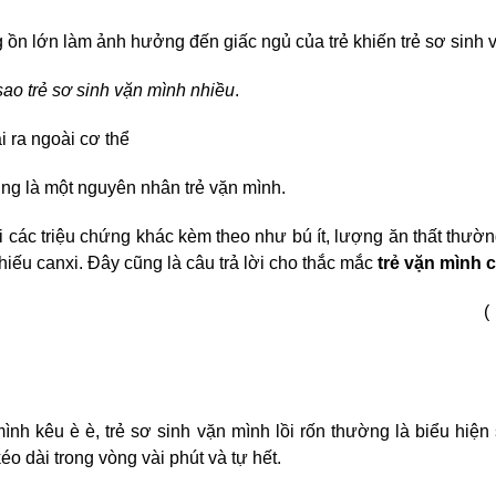
g ồn lớn làm ảnh hưởng đến giấc ngủ của trẻ khiến
trẻ sơ sinh 
 sao trẻ sơ sinh vặn mình nhiều
.
i ra ngoài cơ thể
ũng là một
nguyên nhân trẻ vặn mình.
i các triệu chứng khác kèm theo như bú ít, lượng ăn thất thườ
thiếu canxi. Đây cũng là câu trả lời cho thắc mắc
trẻ vặn mình 
(
ình kêu è è, trẻ sơ sinh vặn mình lồi rốn
thường là biểu hiện s
éo dài trong vòng vài phút và tự hết.