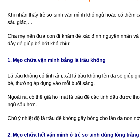
Khi nhận thấy
trẻ sơ sinh vặn mình khó ngủ
hoặc có thêm c
sâu giấc,…
Cha mẹ nên đưa con đi khám để xác định nguyên nhân và
đây để giúp bé bớt khó chịu:
1. Mẹo chữa vặn mình bằng lá trầu không
Lá trầu không có tính ấm, xát lá trầu không lên da sẽ giúp gi
bé, thường áp dụng vào mỗi buổi sáng.
Ngoài ra, có thể giã hơi nát lá trầu để các tinh dầu được th
ngủ sâu hơn.
Chú ý nhiệt độ lá trầu để không gây bỏng cho làn da non nớt
2. Mẹo chữa hết vặn mình ở trẻ sơ sinh dùng lòng trắn