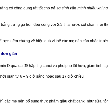
ằng có công dụng rất tốt cho
trẻ sơ sinh vặn mình nhiều khi n
trắng trứng gà trộn đều cùng với 2,3 thìa nước cốt chanh rồi th
được kiểm chứng về hiệu quả vì thế các mẹ nên cân nhắc trướ
h đơn giản
amin D qua da để hấp thụ canxi và photpho tốt hơn, giảm tình tr
hời gian từ 6 – 9 giờ sáng hoặc sau 17 giờ chiều.
thì các mẹ nên bổ sung thực phẩm giàu chất canxi như sữa, t