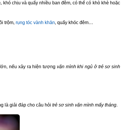
a
, khó chịu và quấy nhiều ban đêm, có thể có khò khè hoặc
ôi trộm,
rụng tóc vành khăn
, quấy khóc đêm…
đớn, nếu xảy ra hiện tượng
vặn mình khi ngủ ở trẻ sơ sinh
ng là giải đáp cho câu hỏi
trẻ sơ sinh vặn mình mấy tháng
.