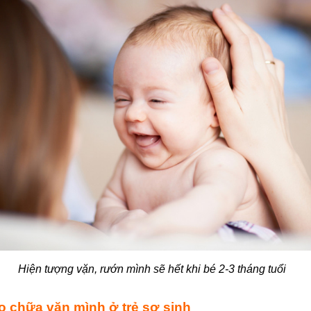
Hiện tượng vặn, rướn mình sẽ hết khi bé 2-3 tháng tuổi
ẹo chữa vặn mình ở trẻ sơ sinh