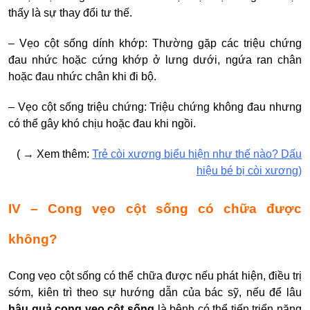
thấy là sự thay đổi tư thế.
– Vẹo cột sống dính khớp: Thường gặp các triệu chứng
đau nhức hoặc cứng khớp ở lưng dưới, ngứa ran chân
hoặc đau nhức chân khi đi bộ.
– Vẹo cột sống triệu chứng: Triệu chứng không đau nhưng
có thể gây khó chịu hoặc đau khi ngồi.
(
→
Xem thêm:
Trẻ còi xương biểu hiện như thế nào? Dấu
hiệu bé bị còi xương
)
IV – Cong vẹo cột sống có chữa được
không?
Cong vẹo cột sống có thể chữa được nếu phát hiện, điều trị
sớm, kiên trì theo sự hướng dẫn của bác sỹ, nếu để lâu
hậu quả cong vẹo cột sống
là bệnh có thể tiến triển nặng