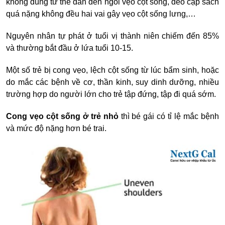
không đúng tư thế dẫn đến
ngồi vẹo cột sống,
đeo cặp sách
quá nặng không đều hai vai gây
vẹo cột sống lưng
,…
Nguyên nhân tự phát ở tuổi vị thành niên chiếm đến 85%
và thường bắt đầu ở lứa tuổi 10-15.
Một số trẻ bị cong vẹo, lệch cột sống từ lúc bẩm sinh, hoặc
do mắc các bệnh về cơ, thần kinh, suy dinh dưỡng, nhiều
trường hợp do người lớn cho trẻ tập đứng, tập đi quá sớm.
Cong vẹo cột sống ở trẻ nhỏ
thì bé gái
có tỉ lệ mắc bệnh
và mức độ nặng hơn bé trai.