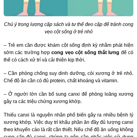
Chú ý trọng lượng cặp sách và tư thế đeo cặp để tránh cong
vẹo cột sống ở trẻ nhỏ
– Trẻ em cần được khám cột sống định kỳ nhằm phát hiện
sớm các trường hợp
cong vẹo cột sống thắt lưng
để có
thể có cách xử trí và cải thiện kịp thời.
–
Cần phòng chống suy dinh dưỡng, còi xương ở trẻ nhỏ.
Chế độ ăn cần có đủ protein, chất khoáng và vitamin.
–
Ở người lớn cần bổ sung canxi để phòng loãng xương
gây ra các triệu chứng xương khớp.
Thiếu canxi là nguyên nhân phổ biến gây ra nhiều bệnh lý
xương khớp. Việc duy trì khẩu phần ăn đầy đủ lượng canxi
theo khuyến cáo là rất cần thiết. Nếu chế độ ăn uống không
cung cấp đủ canxi, chúng ta nên cân nhắc việc sử dụng