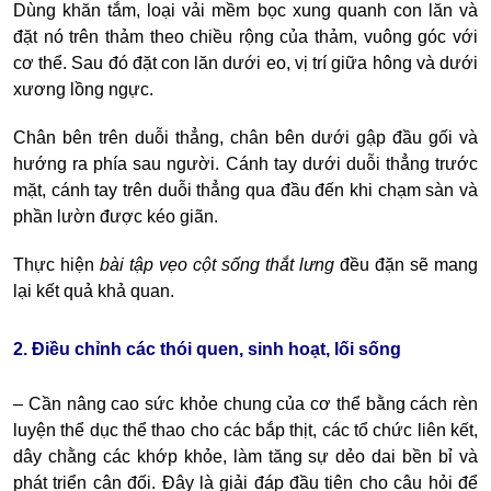
Dùng khăn tắm, loại vải mềm bọc xung quanh con lăn và
đặt nó trên thảm theo chiều rộng của thảm, vuông góc với
cơ thể. Sau đó đặt con lăn dưới eo, vị trí giữa hông và dưới
xương lồng ngực.
Chân bên trên duỗi thẳng, chân bên dưới gập đầu gối và
hướng ra phía sau người. Cánh tay dưới duỗi thẳng trước
mặt, cánh tay trên duỗi thẳng qua đầu đến khi chạm sàn và
phần lườn được kéo giãn.
Thực hiện
bài tập vẹo cột sống thắt lưng
đều đặn sẽ mang
lại kết quả khả quan.
2. Điều chỉnh các thói quen, sinh hoạt, lối sống
– Cần nâng cao sức khỏe chung của cơ thể bằng cách rèn
luyện thể dục thể thao cho các bắp thịt, các tổ chức liên kết,
dây chằng các khớp khỏe, làm tăng sự dẻo dai bền bỉ và
phát triển cân đối. Đây là giải đáp đầu tiên cho câu hỏi
để