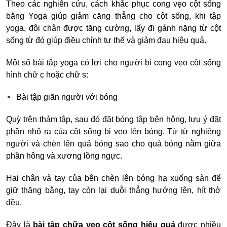
Theo các nghiên cứu,
cách khắc phục cong vẹo cột sống
bằng Yoga giúp giảm căng thẳng cho cột sống, khi tập
yoga, đôi chân được tăng cường, lấy đi gánh nặng từ cột
sống từ đó giúp điều chỉnh tư thế và giảm đau hiệu quả.
Một số bài tập yoga có lợi cho người
bị cong vẹo cột sống
hình chữ c
hoặc chữ s:
Bài tập giãn người với bóng
Quỳ trên thảm tập, sau đó đặt bóng tập bên hông, lưu ý đặt
phần nhô ra của cột sống bị vẹo lên bóng. Từ từ nghiêng
người và chèn lên quả bóng sao cho quả bóng nằm giữa
phần hông và xương lồng ngực.
Hai chân và tay của bên chèn lên bóng hạ xuống sàn để
giữ thăng bằng, tay còn lại duỗi thẳng hướng lên, hít thở
đều.
Đây là
bài tập chữa vẹo cột sống hiệu quả
được nhiều