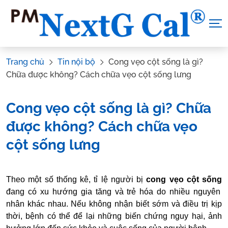
Skip
to
content
Trang chủ
Tin nội bộ
Cong vẹo cột sống là gì?
Chữa được không? Cách chữa vẹo cột sống lưng
Cong vẹo cột sống là gì? Chữa
được không? Cách chữa vẹo
cột sống lưng
Tác Giả:
Canxi NextG Cal
.
Tham vấn y khoa:
Dược sĩ Vũ Thị
Theo một số thống kê, tỉ lệ người bị
cong vẹo cột sống
Hậu
đang có xu hướng gia tăng và trẻ hóa do nhiều nguyên
nhân khác nhau. Nếu không nhận biết sớm và điều trị kịp
thời, bệnh có thể để lại những biến chứng nguy hại, ảnh