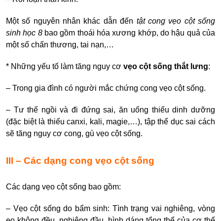
Một số nguyên nhân khác dẫn đến
tật cong vẹo cột sống
sinh học 8
bao gồm thoái hóa xương khớp, do hậu quả của
một số chấn thương, tai nạn,…
* Những yếu tố làm tăng nguy cơ
vẹo cột sống thắt lưng
:
– Trong gia đình có người mắc chứng cong vẹo cột sống.
– Tư thế ngồi và đi đứng sai, ăn uống thiếu dinh dưỡng
(đặc biệt là thiếu canxi, kali, magie,…), tập thể dục sai cách
sẽ tăng nguy cơ cong,
gù vẹo cột sống.
III – Các dạng cong vẹo cột sống
Các dạng vẹo cột sống bao gồm:
– Vẹo cột sống do bẩm sinh: Tình trạng vai nghiêng, vòng
eo không đều, nghiêng đầu, hình dáng tổng thể của cơ thể