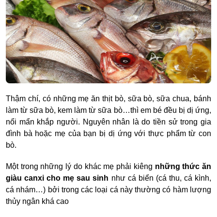
Thậm chí, có những mẹ ăn thịt bò, sữa bò, sữa chua, bánh
làm từ sữa bò, kem làm từ sữa bò…thì em bé đều bị dị ứng,
nổi mẩn khắp người. Nguyên nhân là do tiền sử trong gia
đình bà hoặc mẹ của bạn bị dị ứng với thực phẩm từ con
bò.
Một trong những lý do khác mẹ phải
kiêng
những thức ăn
giàu canxi cho mẹ sau sinh
như cá biển (cá thu, cá kình,
cá nhám…) bởi trong các loại cá này thường có hàm lượng
thủy ngân khá cao