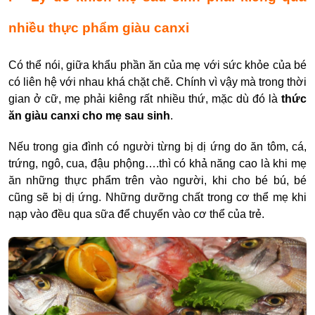
nhiều thực phẩm giàu canxi
Có thể nói, giữa khẩu phần ăn của mẹ với sức khỏe của bé
có liên hệ với nhau khá chặt chẽ. Chính vì vậy mà trong thời
gian ở cữ, mẹ phải kiêng rất nhiều thứ, mặc dù đó là
thức
ăn giàu canxi cho mẹ sau sinh
.
Nếu trong gia đình có người từng bị dị ứng do ăn tôm, cá,
trứng, ngô, cua, đậu phộng….thì có khả năng cao là khi mẹ
ăn những thực phẩm trên vào người, khi cho bé bú, bé
cũng sẽ bị dị ứng. Những dưỡng chất trong cơ thể mẹ khi
nạp vào đều qua sữa để chuyển vào cơ thể của trẻ.