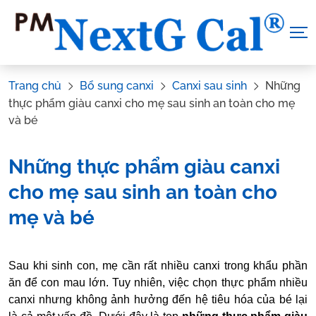
Skip
to
content
Trang chủ
Bổ sung canxi
Canxi sau sinh
Những
thực phẩm giàu canxi cho mẹ sau sinh an toàn cho mẹ
và bé
Những thực phẩm giàu canxi
cho mẹ sau sinh an toàn cho
mẹ và bé
Tác Giả:
Canxi NextG Cal
.
Tham vấn y khoa:
Dược sĩ Vũ Thị
Sau khi sinh con, mẹ cần rất nhiều canxi trong khẩu phần
Hậu
ăn để con mau lớn. Tuy nhiên, việc chọn thực phẩm nhiều
canxi nhưng không ảnh hưởng đến hệ tiêu hóa của bé lại