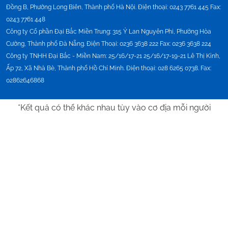
Đồng B, Phường Long Biên, Thành phố Hà Nội. Điện thoại: 0243 7761 445 Fax:
0243 7761 448
Công ty Cổ phần Đại Bắc Miền Trung:
315 Ỷ Lan Nguyên Phi, Phường Hòa
Cường, Thành phố Đà Nẵng. Điện Thoại: 0236 3638 222 Fax: 0236 3638 224
Công ty TNHH Đại Bắc - Miền Nam:
25/16/17-21 25/16/17-19-21 Lê Thị Kỉnh,
Ấp 72, Xã Nhà Bè, Thành phố Hồ Chí Minh. Điện thoại: 028 6265 0738. Fax:
02862646868
*Kết quả có thể khác nhau tùy vào cơ địa mỗi người