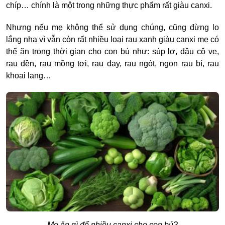
chíp… chính là một trong những thực phẩm rất giàu canxi.
Nhưng nếu mẹ không thể sử dụng chúng, cũng đừng lo
lắng nha vì vẫn còn rất nhiều loại rau xanh giàu canxi mẹ có
thể ăn trong thời gian cho con bú như: súp lơ, đậu cô ve,
rau dền, rau mồng tơi, rau đay, rau ngót, ngọn rau bí, rau
khoai lang…
Mẹ ăn gì để nhiều canxi cho con bú?