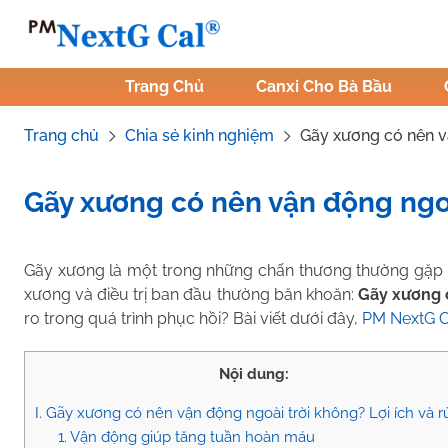
Skip
to
content
Trang Chủ
Canxi Cho Bà Bầu
Trang chủ
Chia sẻ kinh nghiệm
Gãy xương có nên v
Gãy xương có nên vận động ngoà
Tác Giả:
Nguyễn Thị Hiền
.
Tham vấn y khoa:
Dược sĩ Vũ Th
Gãy xương là một trong những chấn thương thường gặp tr
xương và điều trị ban đầu thường băn khoăn:
Gãy xương 
ro trong quá trình phục hồi? Bài viết dưới đây,
PM NextG C
Nội dung:
I. Gãy xương có nên vận động ngoài trời không? Lợi ích và rủ
1. Vận động giúp tăng tuần hoàn máu