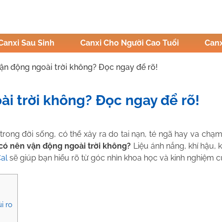
Canxi Sau Sinh
Canxi Cho Người Cao Tuổi
Canx
ận động ngoài trời không? Đọc ngay để rõ!
i trời không? Đọc ngay để rõ!
ị Hậu
ong đời sống, có thể xảy ra do tai nạn, té ngã hay va chạm
có nên vận động ngoài trời không?
Liệu ánh nắng, khí hậu, k
al
sẽ giúp bạn hiểu rõ từ góc nhìn khoa học và kinh nghiệm 
i ro