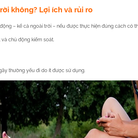
ời không? Lợi ích và rủi ro
ộng – kể cả ngoài trời – nếu được thực hiện đúng cách có thể
t và chủ động kiểm soát.
ãy thường yếu đi do ít được sử dụng.