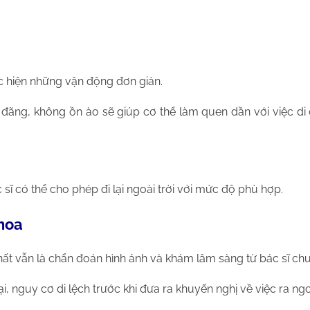
ực hiện những vận động đơn giản.
ng đãng, không ồn ào sẽ giúp cơ thể làm quen dần với việc 
sĩ có thể cho phép đi lại ngoài trời với mức độ phù hợp.
khoa
t vẫn là chẩn đoán hình ảnh và khám lâm sàng từ bác sĩ chu
ại, nguy cơ di lệch trước khi đưa ra khuyến nghị về việc ra n