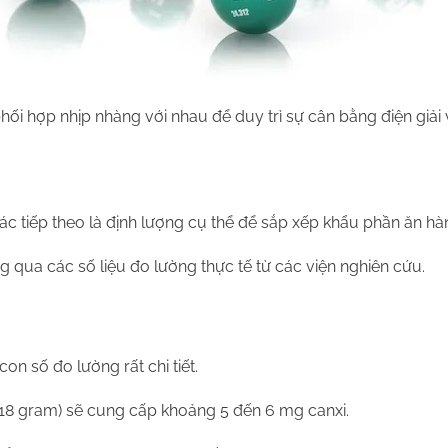
ối hợp nhịp nhàng với nhau để duy trì sự cân bằng điện giải 
tác tiếp theo là định lượng cụ thể để sắp xếp khẩu phần ăn hà
 qua các số liệu đo lường thực tế từ các viện nghiên cứu.
n số đo lường rất chi tiết.
118 gram) sẽ cung cấp khoảng 5 đến 6 mg canxi.