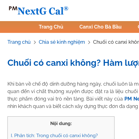
Skip
to
content
Trang Chủ
Canxi Cho Bà Bầu
Trang chủ
Chia sẻ kinh nghiệm
Chuối có canxi khô
Chuối có canxi không? Hàm lượ
Tác Giả:
Nguyễn Thị Hiền
.
Tham vấn y khoa:
Dược sĩ Vũ Th
Khi bàn về chế độ dinh dưỡng hàng ngày, chuối luôn là mộ
quan đến vi chất thường xuyên được đặt ra là liệu chuố
thực phẩm đóng vai trò nền tảng. Bài viết này của
PM Ne
nhìn khách quan và biết cách xây dựng thực đơn đa dạng
Nội dung:
I. Phân tích: Trong chuối có canxi không?