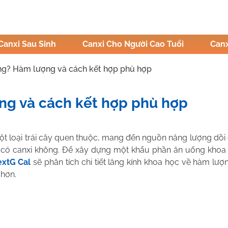
Canxi Sau Sinh
Canxi Cho Người Cao Tuổi
Canx
ng? Hàm lượng và cách kết hợp phù hợp
ng và cách kết hợp phù hợp
ị Hậu
t loại trái cây quen thuộc, mang đến nguồn năng lượng dồi d
i có canxi không. Để xây dựng một khẩu phần ăn uống khoa 
xtG Cal
sẽ phân tích chi tiết lăng kính khoa học về hàm lượ
 hơn.