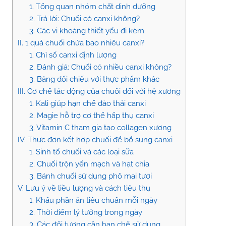
1. Tổng quan nhóm chất dinh dưỡng
2. Trả lời: Chuối có canxi không?
3. Các vi khoáng thiết yếu đi kèm
II. 1 quả chuối chứa bao nhiêu canxi?
1. Chỉ số canxi định lượng
2. Đánh giá: Chuối có nhiều canxi không?
3. Bảng đối chiếu với thực phẩm khác
III. Cơ chế tác động của chuối đối với hệ xương
1. Kali giúp hạn chế đào thải canxi
2. Magie hỗ trợ cơ thể hấp thụ canxi
3. Vitamin C tham gia tạo collagen xương
IV. Thực đơn kết hợp chuối để bổ sung canxi
1. Sinh tố chuối và các loại sữa
2. Chuối trộn yến mạch và hạt chia
3. Bánh chuối sử dụng phô mai tươi
V. Lưu ý về liều lượng và cách tiêu thụ
1. Khẩu phần ăn tiêu chuẩn mỗi ngày
2. Thời điểm lý tưởng trong ngày
3. Các đối tượng cần hạn chế sử dụng