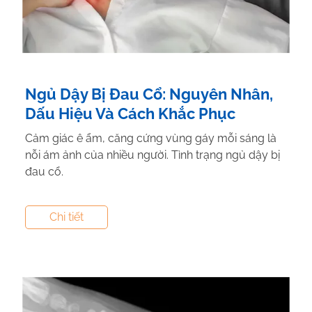
Ngủ Dậy Bị Đau Cổ: Nguyên Nhân,
Dấu Hiệu Và Cách Khắc Phục
Cảm giác ê ẩm, căng cứng vùng gáy mỗi sáng là
nỗi ám ảnh của nhiều người. Tình trạng ngủ dậy bị
đau cổ.
Tác giả:
Nguyễn Thị Hiền
- Tham vấn y khoa:
Dược
Chi tiết
Sĩ Vũ Thị Hậu