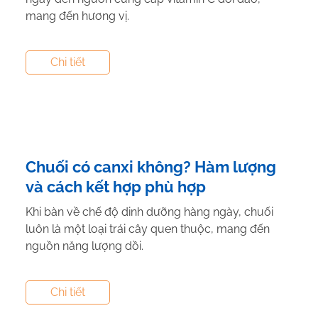
mang đến hương vị.
Tác giả:
Nguyễn Thị Hiền
- Tham vấn y khoa:
Dược
Chi tiết
Sĩ Vũ Thị Hậu
Chuối có canxi không? Hàm lượng
và cách kết hợp phù hợp
Khi bàn về chế độ dinh dưỡng hàng ngày, chuối
luôn là một loại trái cây quen thuộc, mang đến
nguồn năng lượng dồi.
Tác giả:
Nguyễn Thị Hiền
- Tham vấn y khoa:
Dược
Chi tiết
Sĩ Vũ Thị Hậu