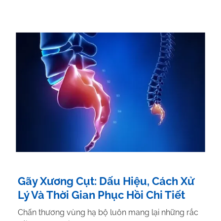
Gãy Xương Cụt: Dấu Hiệu, Cách Xử
Lý Và Thời Gian Phục Hồi Chi Tiết
Chấn thương vùng hạ bộ luôn mang lại những rắc