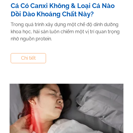
Cá Có Canxi Không & Loại Cá Nào
Dồi Dào Khoáng Chất Này?
Trong quá trình xây dựng một chế độ dinh dưỡng
khoa học, hải sản luôn chiếm một vị trí quan trọng
nhờ nguồn protein.
Tác giả:
Nguyễn Thị Hiền
- Tham vấn y khoa:
Dược
Chi tiết
Sĩ Vũ Thị Hậu