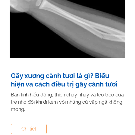
Gãy xương cành tươi là gì? Biểu
hiện và cách điều trị gãy cành tươi
Bản tính hiếu động, thích chạy nhảy và leo trèo của
trẻ nhỏ đôi khi đi kèm với những cú vấp ngã không
mong.
Tác giả:
Nguyễn Thị Hiền
- Tham vấn y khoa:
Dược
Chi tiết
Sĩ Vũ Thị Hậu