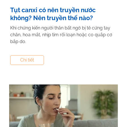
Tụt canxi có nên truyền nước
không? Nên truyền thế nào?
Khi chứng kiến người thân bất ngờ bị tê cứng tay
chân, hoa mắt, nhịp tim rối loạn hoặc co quắp cơ
bắp do.
Tác giả:
Nguyễn Thị Hiền
- Tham vấn y khoa:
Dược
Chi tiết
Sĩ Vũ Thị Hậu