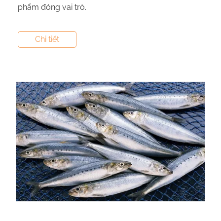
phẩm đóng vai trò.
Tác giả:
Nguyễn Thị Hiền
- Tham vấn y khoa:
Dược
Chi tiết
Sĩ Vũ Thị Hậu