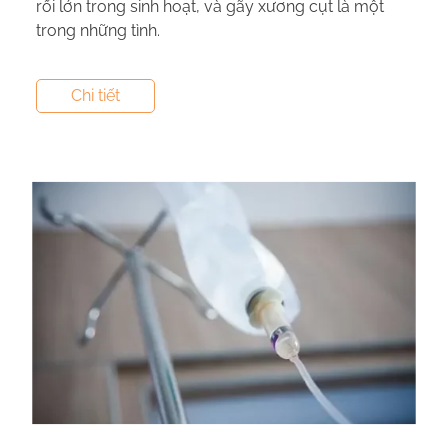
rối lớn trong sinh hoạt, và gãy xương cụt là một
trong những tình.
Tác giả:
Nguyễn Thị Hiền
- Tham vấn y khoa:
Dược
Chi tiết
Sĩ Vũ Thị Hậu