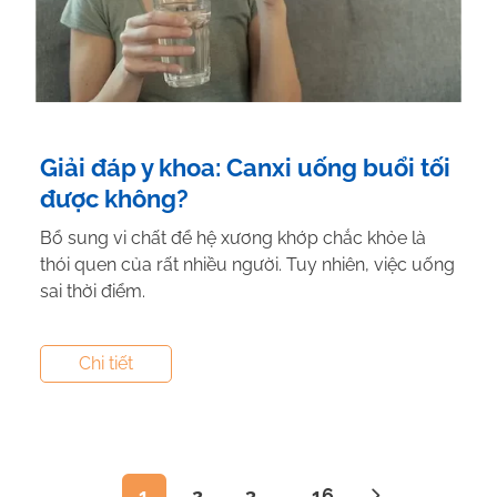
Giải đáp y khoa: Canxi uống buổi tối
được không?
Bổ sung vi chất để hệ xương khớp chắc khỏe là
thói quen của rất nhiều người. Tuy nhiên, việc uống
sai thời điểm.
Tác giả:
Nguyễn Thị Hiền
- Tham vấn y khoa:
Dược
Chi tiết
Sĩ Vũ Thị Hậu
1
2
3
16
...