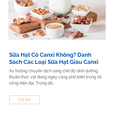
Sữa Hạt Có Canxi Không? Danh
Sách Các Loại Sữa Hạt Giàu Canxi
Xu hướng chuyển dịch sang chế độ dinh dưỡng
thuần thực vật đang ngày càng phổ biến trong lối
sống hiện đại. Trong đó,.
Tác giả:
Nguyễn Thị Hiền
- Tham vấn y khoa:
Dược
Chi tiết
Sĩ Vũ Thị Hậu