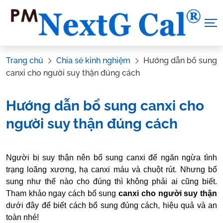
Skip
to
content
Trang chủ
Chia sẻ kinh nghiệm
Hướng dẫn bổ sung
canxi cho người suy thận đúng cách
Hướng dẫn bổ sung canxi cho
người suy thận đúng cách
Tác Giả:
Nguyễn Thị Hiền
.
Tham vấn y khoa:
Dược sĩ Vũ
Người bị suy thận nên bổ sung canxi để ngăn ngừa tình
Thị Hậu
trạng loãng xương, hạ canxi máu và chuột rút. Nhưng bổ
sung như thế nào cho đúng thì không phải ai cũng biết.
Tham khảo ngay cách bổ sung
canxi cho người suy thận
dưới đây để biết cách bổ sung đúng cách, hiệu quả và an
toàn nhé!