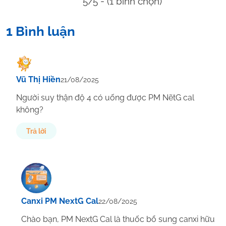
5/5 - (1 bình chọn)
1 Bình luận
Vũ Thị Hiền
21/08/2025
Người suy thận độ 4 có uống được PM NẽtG cal
không?
Trả lời
Canxi PM NextG Cal
22/08/2025
Chào bạn, PM NextG Cal là thuốc bổ sung canxi hữu