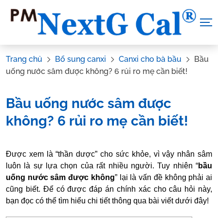
Skip
to
content
Trang chủ
Bổ sung canxi
Canxi cho bà bầu
Bầu
uống nước sâm được không? 6 rủi ro mẹ cần biết!
Bầu uống nước sâm được
không? 6 rủi ro mẹ cần biết!
Tác Giả:
Nguyễn Thị Hiền
.
Tham vấn y khoa:
Dược sĩ Vũ
Được xem là “thần dược” cho sức khỏe, vì vậy nhân sâm
Thị Hậu
luôn là sự lựa chọn của rất nhiều người. Tuy nhiên “
bầu
uống nước sâm được không
” lại là vấn đề không phải ai
cũng biết. Để có được đáp án chính xác cho câu hỏi này,
bạn đọc có thể tìm hiểu chi tiết thông qua bài viết dưới đây!