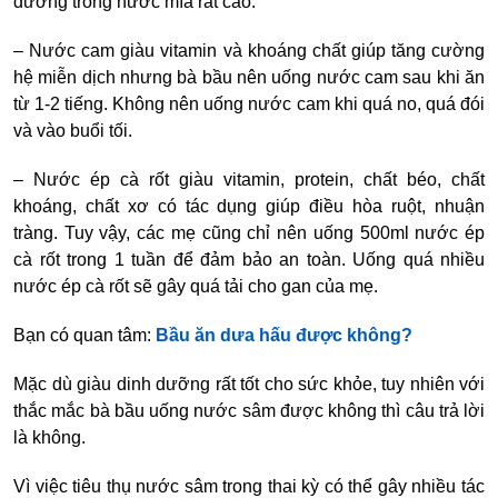
đường trong nước mía rất cao.
– Nước cam giàu vitamin và khoáng chất giúp tăng cường
hệ miễn dịch nhưng bà bầu nên uống nước cam sau khi ăn
từ 1-2 tiếng. Không nên uống nước cam khi quá no, quá đói
và vào buổi tối.
– Nước ép cà rốt giàu vitamin, protein, chất béo, chất
khoáng, chất xơ có tác dụng giúp điều hòa ruột, nhuận
tràng. Tuy vậy, các mẹ cũng chỉ nên uống 500ml nước ép
cà rốt trong 1 tuần để đảm bảo an toàn. Uống quá nhiều
nước ép cà rốt sẽ gây quá tải cho gan của mẹ.
Bạn có quan tâm:
Bầu ăn dưa hấu được không?
Mặc dù giàu dinh dưỡng rất tốt cho sức khỏe, tuy nhiên với
thắc mắc bà bầu uống nước sâm được không thì câu trả lời
là không.
Vì việc tiêu thụ nước sâm trong thai kỳ có thể gây nhiều tác