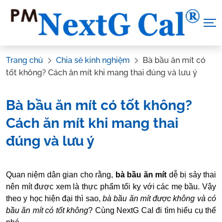
Skip
to
content
Trang chủ
Chia sẻ kinh nghiệm
Bà bầu ăn mít có
tốt không? Cách ăn mít khi mang thai đúng và lưu ý
Bà bầu ăn mít có tốt không?
Cách ăn mít khi mang thai
đúng và lưu ý
Tác Giả:
Nguyễn Thị Hiền
.
Tham vấn y khoa:
Dược sĩ Vũ
Quan niệm dân gian cho rằng,
bà bầu ăn mít
dễ bị sảy thai
Thị Hậu
nên mít được xem là thực phẩm tối kỵ với các mẹ bầu. Vậy
theo y học hiện đại thì sao,
bà bầu ăn mít được không và có
bầu ăn mít có tốt không
? Cùng NextG Cal đi tìm hiểu cụ thể