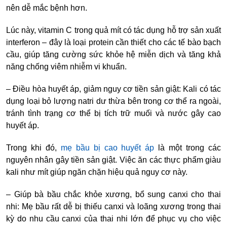
nên dễ mắc bệnh hơn.
Lúc này, vitamin C trong quả mít có tác dụng hỗ trợ sản xuất
interferon – đây là loại protein cần thiết cho các tế bào bạch
cầu, giúp tăng cường sức khỏe hệ miễn dịch và tăng khả
năng chống viêm nhiễm vi khuẩn.
– Điều hòa huyết áp, giảm nguy cơ tiền sản giật: Kali có tác
dụng loại bỏ lượng natri dư thừa bên trong cơ thể ra ngoài,
tránh tình trạng cơ thể bị tích trữ muối và nước gây cao
huyết áp.
Trong khi đó,
mẹ bầu bị cao huyết áp
là một trong các
nguyên nhân gây tiền sản giật. Việc ăn các thực phẩm giàu
kali như mít giúp ngăn chặn hiệu quả nguy cơ này.
– Giúp bà bầu chắc khỏe xương, bổ sung canxi cho thai
nhi: Mẹ bầu rất dễ bị thiếu canxi và loãng xương trong thai
kỳ do nhu cầu canxi của thai nhi lớn để phục vụ cho việc