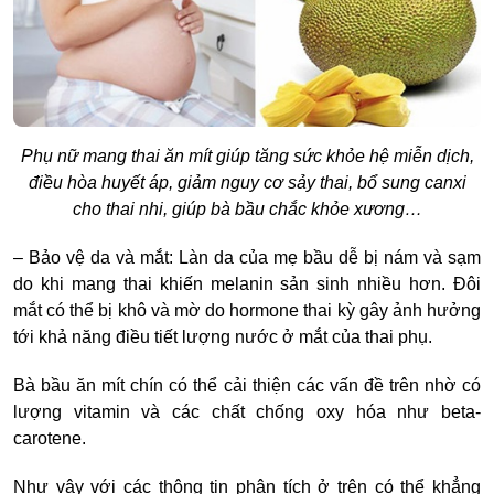
Phụ nữ mang thai ăn mít giúp tăng sức khỏe hệ miễn dịch,
điều hòa huyết áp, giảm nguy cơ sảy thai, bổ sung canxi
cho thai nhi, giúp bà bầu chắc khỏe xương…
– Bảo vệ da và mắt: Làn da của mẹ bầu dễ bị nám và sạm
do khi mang thai khiến melanin sản sinh nhiều hơn. Đôi
mắt có thể bị khô và mờ do hormone thai kỳ gây ảnh hưởng
tới khả năng điều tiết lượng nước ở mắt của thai phụ.
Bà bầu ăn mít chín
có thể cải thiện các vấn đề trên nhờ có
lượng vitamin và các chất chống oxy hóa như beta-
carotene.
Như vậy với các thông tin phân tích ở trên có thể khẳng