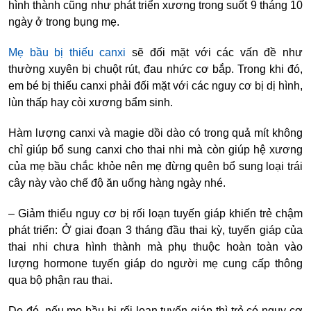
hình thành cũng như phát triển xương trong suốt 9 tháng 10
ngày ở trong bụng mẹ.
Mẹ bầu bị thiếu canxi
sẽ đối mặt với các vấn đề như
thường xuyên bị chuột rút, đau nhức cơ bắp. Trong khi đó,
em bé bị thiếu canxi phải đối mặt với các nguy cơ bị dị hình,
lùn thấp hay còi xương bẩm sinh.
Hàm lượng canxi và magie dồi dào có trong quả mít không
chỉ giúp bổ sung canxi cho thai nhi mà còn giúp hệ xương
của mẹ bầu chắc khỏe nên mẹ đừng quên bổ sung loại trái
cây này vào chế độ ăn uống hàng ngày nhé.
– Giảm thiểu nguy cơ bị rối loạn tuyến giáp khiến trẻ chậm
phát triển: Ở giai đoạn 3 tháng đầu thai kỳ, tuyến giáp của
thai nhi chưa hình thành mà phụ thuộc hoàn toàn vào
lượng hormone tuyến giáp do người mẹ cung cấp thông
qua bộ phận rau thai.
Do đó, nếu mẹ bầu bị rối loạn tuyến giáp thì trẻ có nguy cơ