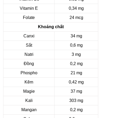
Vitamin E
0,34 mg
Folate
24 mcg
Khoáng chất
Canxi
34 mg
Sắt
0,6 mg
Natri
3 mg
Đồng
0,2 mg
Phospho
21 mg
Kẽm
0,42 mg
Magie
37 mg
Kali
303 mg
Mangan
0,2 mg