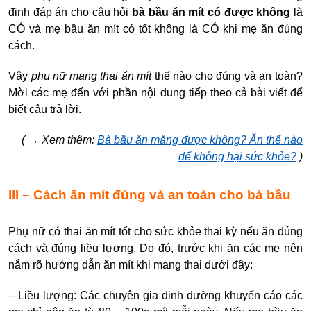
định đáp án cho câu hỏi
bà bầu ăn mít có được không
là
CÓ và
mẹ bầu ăn mít có tốt không là CÓ
khi mẹ ăn đúng
cách.
Vậy
phụ nữ mang thai ăn mít
thế nào cho đúng và an toàn?
Mời các mẹ đến với phần nội dung tiếp theo cả bài viết để
biết câu trả lời.
( → Xem thêm:
Bà bầu ăn măng được không? Ăn thế nào
để không hại sức khỏe?
)
III – Cách ăn mít đúng và an toàn cho bà bầu
Phụ nữ có thai ăn mít tốt cho sức khỏe thai kỳ nếu ăn đúng
cách và đúng liều lượng. Do đó, trước khi ăn các mẹ nên
nắm rõ hướng dẫn ăn mít khi mang thai dưới đây:
– Liều lượng: Các chuyên gia dinh dưỡng khuyến cáo các