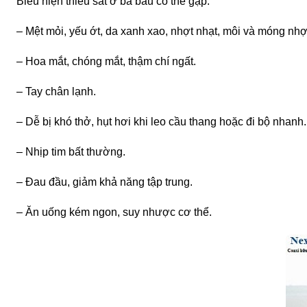
Biểu hiện thiếu sắt ở bà bầu
có thể gặp:
– Mệt mỏi, yếu ớt, da xanh xao, nhợt nhạt, môi và móng nhợ
– Hoa mắt, chóng mắt, thậm chí ngất.
– Tay chân lạnh.
– Dễ bị khó thở, hụt hơi khi leo cầu thang hoặc đi bộ nhanh.
– Nhịp tim bất thường.
– Đau đầu, giảm khả năng tập trung.
– Ăn uống kém ngon, suy nhược cơ thể.