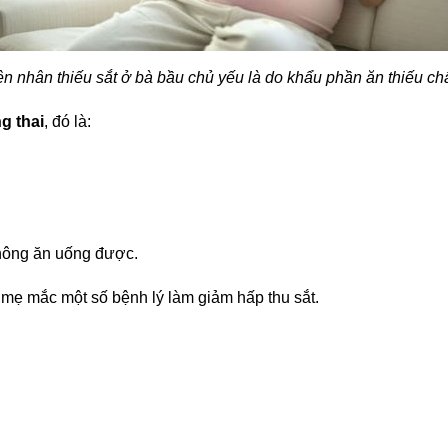
n nhân thiếu sắt ở bà bầu
chủ yếu là do khẩu phần ăn thiếu chấ
g thai
, đó là
:
hông ăn uống được.
mẹ mắc một số bệnh lý làm giảm hấp thu sắt.