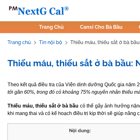
Skip
to
content
Trang Chủ
Canxi Cho Bà Bầu
Trang chủ
Tin nội bộ
Thiếu máu, thiếu sắt ở bà bầu
Thiếu máu, thiếu sắt ở bà bầu: 
Tác Giả:
Nguyễn Thị Hiền
.
Tham vấn y khoa:
Dược sĩ Vũ Th
Theo kết quả điều tra của Viện dinh dưỡng Quốc gia năm 
tới gần 60%, trong đó có khoảng 75% nguyên nhân thiếu máu 
Thiếu máu,
thiếu sắt ở bà bầu
có thể gây ảnh hưởng nặng
khi mang thai
và có kế hoạch điều trị kịp thời sẽ giúp nâng 
Nội dung: