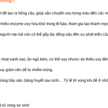
 không?
hiết để tạo ra hồng cầu, giúp vận chuyển oxy trong máu đến các m
nhiều enzyme oxy hóa khử trong tế bào, tham gia tạo thành myo
ười mẹ mà còn có thể gây tác động xấu đến sự phát triển của 
 nhạt xanh xao, ăn ngủ kém, cơ thể suy nhược do thiếu oxy đến
y giảm nên dễ bị nhiễm trùng.
m trùng hậu sản, băng huyết sau sinh… Tỷ lệ tử vong khi đẻ ở 
à tử vong sơ sinh.