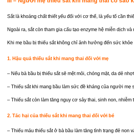
III – Người mẹ thiếu sắt khi mang thai có sao
Sắt là khoáng chất thiết yếu đối với cơ thể, là yếu tố cần t
Ngoài ra, sắt còn tham gia cấu tạo enzyme hệ miễn dịch và 
Khi mẹ bầu bị thiếu sắt
không chỉ ảnh hưởng đến sức khỏe ng
1. Hậu quả thiếu sắt khi mang thai đối với mẹ
–
Nếu bà bầu bị thiếu sắt
sẽ mệt mỏi, chóng mặt, da dẻ nhợt
–
Thiếu sắt khi mang bầu
làm sức đề kháng của người mẹ su
– Thiếu sắt còn làm tăng nguy cơ sảy thai, sinh non, nhiễ
2. Tác hại của thiếu sắt khi mang thai đối với bé
–
Thiếu máu thiếu sắt ở bà bầu
làm tăng tình trạng đẻ non v