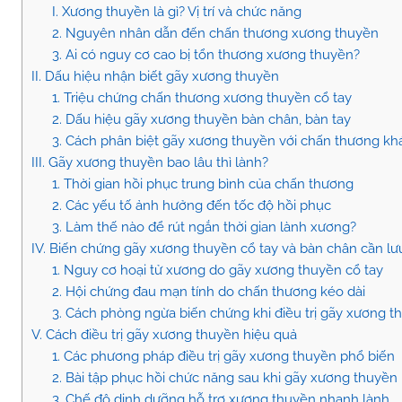
I. Xương thuyền là gì? Vị trí và chức năng
2. Nguyên nhân dẫn đến chấn thương xương thuyền
3. Ai có nguy cơ cao bị tổn thương xương thuyền?
II. Dấu hiệu nhận biết gãy xương thuyền
1. Triệu chứng chấn thương xương thuyền cổ tay
2. Dấu hiệu gãy xương thuyền bàn chân, bàn tay
3. Cách phân biệt gãy xương thuyền với chấn thương kh
III. Gãy xương thuyền bao lâu thì lành?
1. Thời gian hồi phục trung bình của chấn thương
2. Các yếu tố ảnh hưởng đến tốc độ hồi phục
3. Làm thế nào để rút ngắn thời gian lành xương?
IV. Biến chứng gãy xương thuyền cổ tay và bàn chân cần lư
1. Nguy cơ hoại tử xương do gãy xương thuyền cổ tay
2. Hội chứng đau mạn tính do chấn thương kéo dài
3. Cách phòng ngừa biến chứng khi điều trị gãy xương t
V. Cách điều trị gãy xương thuyền hiệu quả
1. Các phương pháp điều trị gãy xương thuyền phổ biến
2. Bài tập phục hồi chức năng sau khi gãy xương thuyền
3. Chế độ dinh dưỡng hỗ trợ xương thuyền nhanh lành