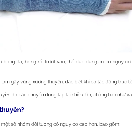
ư bóng đá, bóng rổ, trượt ván, thể dục dụng cụ có nguy cơ
làm gãy vùng xương thuyền, đặc biệt khi có tác động trực ti
thuyền do các chuyển động lặp lại nhiều lần, chẳng hạn như vậ
 thuyền?
g một số nhóm đối tượng có nguy cơ cao hơn, bao gồm: