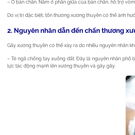
– Ở bàn chân: Nằm ở phần giữa của bàn chân, hỗ trợ vòm 
Do vị trí đặc biệt, tổn thương xương thuyền có thể ảnh 
2. Nguyên nhân dẫn đến chấn thương xư
Gãy xương thuyền có thể xảy ra do nhiều nguyên nhân kh
– Té ngã chống tay xuống đất: Đây là nguyên nhân phổ bi
lực tác động mạnh lên xương thuyền và gây gãy.