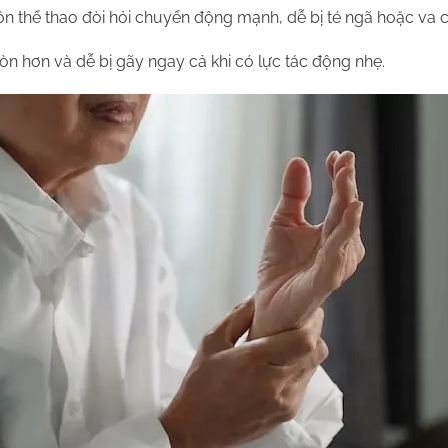
n thể thao đòi hỏi chuyển động mạnh, dễ bị té ngã hoặc va 
òn hơn và dễ bị gãy ngay cả khi có lực tác động nhẹ.