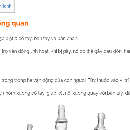
h lành
tổng quan
 biệt ở cổ tay, bàn tay và bàn chân.
rợ vận động linh hoạt. Khi bị gãy, nó có thể gây đau đớn, hạ
rọng trong hệ vận động của con người. Tùy thuộc vào vị trí 
 nhóm xương cổ tay, giúp kết nối xương quay với bàn tay, đả