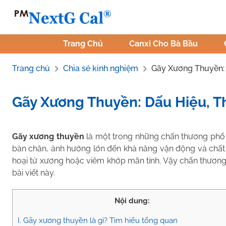
Skip
to
content
Trang Chủ
Canxi Cho Bà Bầu
Trang chủ
Chia sẻ kinh nghiệm
Gãy Xương Thuyền: 
Gãy Xương Thuyền: Dấu Hiệu, Th
Tác Giả:
Nguyễn Thị Hiền
.
Tham vấn y khoa:
Dược sĩ Vũ Th
Gãy xương thuyền
là một trong những chấn thương phổ b
bàn chân, ảnh hưởng lớn đến khả năng vận động và chất
hoại tử xương hoặc viêm khớp mãn tính. Vậy chấn thương 
bài viết này.
Nội dung:
I. Gãy xương thuyền là gì? Tìm hiểu tổng quan