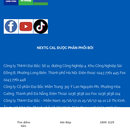
NEXTG CAL ĐƯỢC PHÂN PHỐI BỞI
Công ty TNHH Đại Bắc:
Số 11, đường Công Nghiệp 4, Khu Công Nghiệp Sài
Đồng B, Phường Long Biên, Thành phố Hà Nội. Điện thoại: 0243 7761 445 Fax:
0243 7761 448
Công ty Cổ phần Đại Bắc Miền Trung:
315 Ỷ Lan Nguyên Phi, Phường Hòa
Cường, Thành phố Đà Nẵng. Điện Thoại: 0236 3638 222 Fax: 0236 3638 224
Công ty TNHH Đại Bắc - Miền Nam:
25/16/17-21 25/16/17-19-21 Lê Thị Kỉnh,
Ấp 72, Xã Nhà Bè, Thành phố Hồ Chí Minh. Điện thoại: 028 6265 0738. Fax:
02862646868
Tìm điểm
Hỏi Đáp
1800 1125
bán