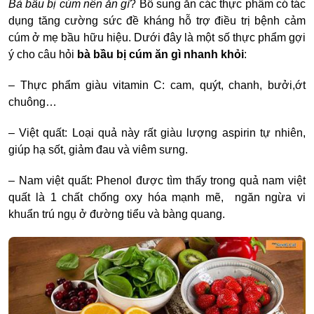
Bà bầu bị cúm nên ăn gì
? Bổ sung ăn các thực phẩm có tác
dụng tăng cường sức đề kháng hỗ trợ điều trị bệnh cảm
cúm ở mẹ bầu hữu hiệu. Dưới đây là một số thực phẩm gợi
ý cho câu hỏi
bà bầu bị cúm ăn gì nhanh khỏi
:
– Thực phẩm giàu vitamin C: cam, quýt, chanh, bưởi,ớt
chuông…
– Việt quất: Loại quả này rất giàu lượng aspirin tự nhiên,
giúp hạ sốt, giảm đau và viêm sưng.
– Nam việt quất: Phenol được tìm thấy trong quả nam việt
quất là 1 chất chống oxy hóa mạnh mẽ, ngăn ngừa vi
khuẩn trú ngụ ở đường tiểu và bàng quang.