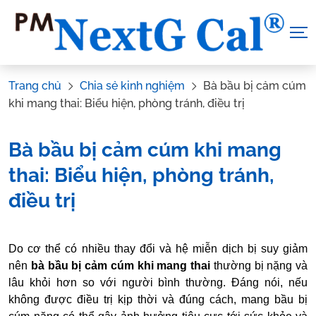
Skip
to
content
Trang chủ
Chia sẻ kinh nghiệm
Bà bầu bị cảm cúm
khi mang thai: Biểu hiện, phòng tránh, điều trị
Bà bầu bị cảm cúm khi mang
thai: Biểu hiện, phòng tránh,
điều trị
Tác Giả:
Nguyễn Thị Hiền
.
Tham vấn y khoa:
Dược sĩ Vũ
Do cơ thể có nhiều thay đổi và hệ miễn dịch bị suy giảm
Thị Hậu
nên
bà bầu bị
cảm cúm khi mang thai
thường bị nặng và
lâu khỏi hơn so với người bình thường. Đáng nói, nếu
không được điều trị kịp thời và đúng cách, mang bầu bị