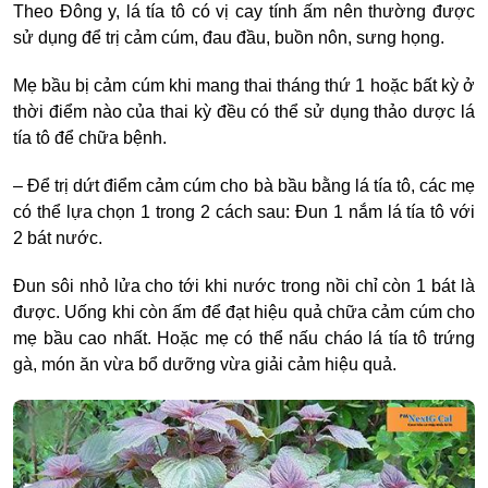
Theo Đông y, lá tía tô có vị cay tính ấm nên thường được
sử dụng để trị cảm cúm, đau đầu, buồn nôn, sưng họng.
Mẹ bầu
bị cảm cúm khi mang thai tháng thứ 1
hoặc bất kỳ ở
thời điểm nào của thai kỳ đều có thể sử dụng thảo dược lá
tía tô để chữa bệnh.
– Để
trị dứt điểm cảm cúm cho bà bầu
bằng lá tía tô, các mẹ
có thể lựa chọn 1 trong 2 cách sau: Đun 1 nắm lá tía tô với
2 bát nước.
Đun sôi nhỏ lửa cho tới khi nước trong nồi chỉ còn 1 bát là
được. Uống khi còn ấm để đạt hiệu quả chữa cảm cúm cho
mẹ bầu cao nhất. Hoặc mẹ có thể nấu cháo lá tía tô trứng
gà, món ăn vừa bổ dưỡng vừa giải cảm hiệu quả.