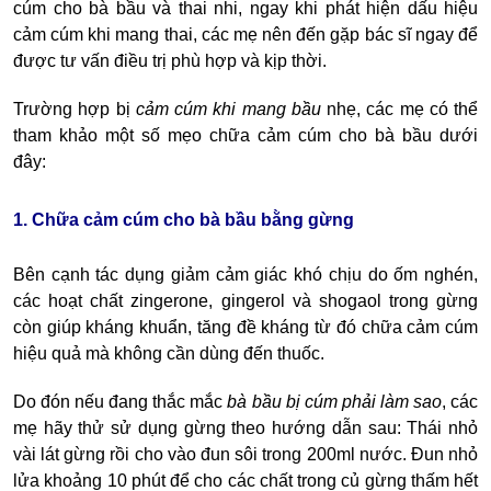
cúm cho bà bầu và thai nhi, ngay khi phát hiện
dấu hiệu
cảm cúm khi mang thai
, các mẹ nên đến gặp bác sĩ ngay để
được tư vấn điều trị phù hợp và kịp thời.
Trường hợp bị
cảm cúm khi mang bầu
nhẹ, các mẹ có thể
tham khảo một
số mẹo chữa cảm cúm cho bà bầu
dưới
đây:
1. Chữa cảm cúm cho bà bầu bằng gừng
Bên cạnh tác dụng giảm cảm giác khó chịu do ốm nghén,
các hoạt chất zingerone, gingerol và shogaol trong gừng
còn giúp kháng khuẩn, tăng đề kháng từ đó chữa cảm cúm
hiệu quả mà không cần dùng đến thuốc.
Do đón nếu đang thắc mắc
bà
bầu bị cúm phải làm sao
, các
mẹ hãy thử sử dụng gừng theo hướng dẫn sau: Thái nhỏ
vài lát gừng rồi cho vào đun sôi trong 200ml nước. Đun nhỏ
lửa khoảng 10 phút để cho các chất trong củ gừng thấm hết