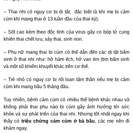
– Thai nhi có nguy cơ bị dị tật, đặc biệt là khi mẹ bị cảm
cúm khi mang thai ở 13 tuần đầu của thai kỳ).
– Sốt cao kèm theo độc tính của virus gây co bóp tử cung
khiến thai chết lưu, sảy thai, sinh non.
–
Phụ
nữ mang thai bị cúm
có thể dẫn đến các dị tật bẩm
sinh ở thai nhi như: hở hàm ếch, hở van tim (tim bẩm sinh
và một số khiếm khuyết khác trên cơ thể.
–
Trẻ nhỏ có nguy cơ bị rối loạn tâm thần nếu
mẹ bị cảm
cúm khi mang bầu
5 tháng đầu.
Tuy nhiên, bệnh cảm cúm có nhiều thể bệnh khác nhau và
không phải thai phụ nào bị cúm gây ảnh hưởng tới sức
khỏe và sự phát triển của thai nhi. Nhưng tốt nhất ngay khi
thấy có
triệu chứng cảm cúm ở bà bầu
, các mẹ nên đi
khám ngay.