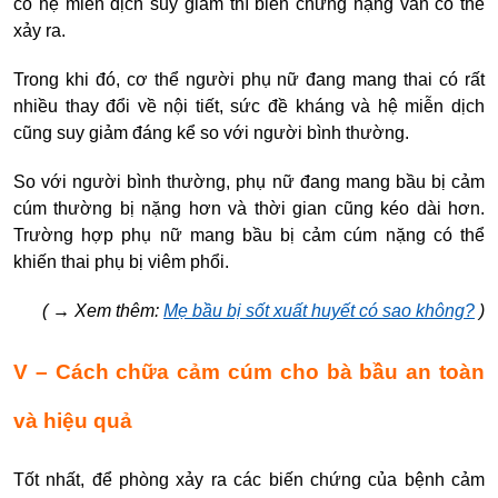
có hệ miễn dịch suy giảm thì biến chứng nặng vẫn có thể
xảy ra.
Trong khi đó, cơ thể người phụ nữ đang mang thai có rất
nhiều thay đổi về nội tiết, sức đề kháng và hệ miễn dịch
cũng suy giảm đáng kể so với người bình thường.
So với người bình thường, phụ nữ đang m
ang bầu bị cảm
cúm
thường bị nặng hơn và thời gian cũng kéo dài hơn.
Trường hợp
phụ nữ mang bầu bị cảm cúm
nặng có thể
khiến thai phụ bị viêm phổi.
(
→
Xem thêm:
Mẹ bầu bị sốt xuất huyết có sao không?
)
V – Cách chữa cảm cúm cho bà bầu an toàn
và hiệu quả
Tốt nhất, để phòng xảy ra các biến chứng của bệnh cảm