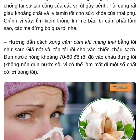
chống lại sự tấn công của các vi rút gây bệnh. Tỏi cũng rất
giàu khoáng chất và vitamin tốt cho sức khỏe của thai phụ.
Chình vì vậy, tìm kiếm thông tin
mẹ bầu bị cúm phải làm
sao
, các mẹ đừng bỏ qua tỏi nhé.
– Hướng dẫn cách
xông cảm cúm khi mang thai
bằng tỏi
như sau: Giã nát vài tép tỏi rồi cho vào chiếc chậu sạch.
Đun nước nóng khoảng 70-80 độ rồi đổ vào chậu đựng tỏi
(không nên đun nước sôi vì có thể làm mất đi một số chất
có lợi trong tỏi).