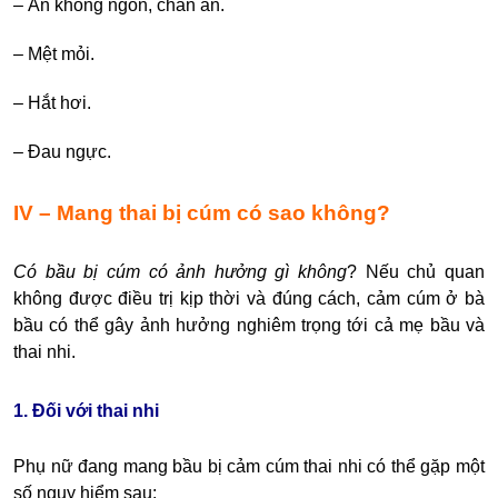
–
Ăn không ngon, chán ăn.
–
Mệt mỏi.
–
Hắt hơi.
–
Đau ngực.
IV – Mang thai bị cúm có sao không?
Có bầu bị cúm có ảnh hưởng gì không
? Nếu chủ quan
không được điều trị kịp thời và đúng cách, c
ảm cúm ở bà
bầu
có thể gây ảnh hưởng nghiêm trọng tới cả mẹ bầu và
thai nhi.
1. Đối với thai nhi
Phụ nữ đang mang bầu bị cảm cúm thai nhi có thể gặp một
số nguy hiểm sau: