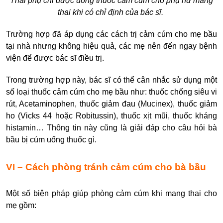
Thai phụ chỉ được uống thuốc cảm cúm cho phụ nữ mang
thai khi có chỉ định của bác sĩ.
Trường hợp đã áp dụng các cách trị cảm cúm cho mẹ bầu
tại nhà nhưng không hiệu quả, các mẹ nên đến ngay bệnh
viện để được bác sĩ điều trị.
Trong trường hợp này, bác sĩ có thể cân nhắc sử dụng một
số loại
thuốc cảm cúm cho mẹ bầu
như: thuốc chống siêu vi
rút, Acetaminophen, thuốc giảm đau (Mucinex), thuốc giảm
ho (Vicks 44 hoặc Robitussin), thuốc xịt mũi, thuốc kháng
histamin… Thông tin này cũng là giải đáp cho câu hỏi
bà
bầu bị cúm uống thuốc gì
.
VI – Cách phòng tránh cảm cúm cho bà bầu
Một số biện pháp giúp
phòng cảm cúm khi mang thai
cho
mẹ
gồm: