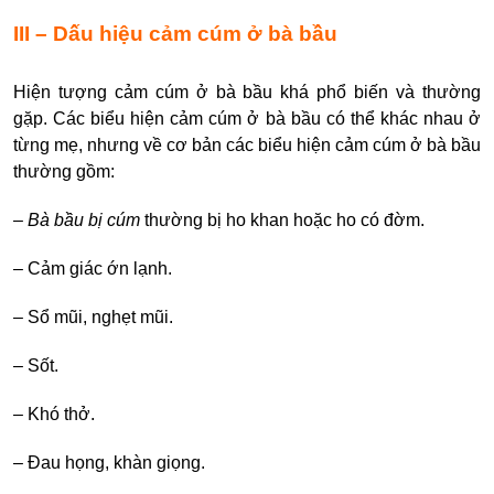
III – Dấu hiệu cảm cúm ở bà bầu
Hiện tượng cảm cúm ở bà bầu
khá phổ biến và thường
gặp. Các
biểu hiện cảm cúm ở bà bầu
có thể khác nhau ở
từng mẹ, nhưng về cơ bản các
biểu hiện cảm cúm ở bà bầu
thường gồm:
–
Bà bầu bị cúm
thường bị ho khan hoặc ho có đờm.
–
Cảm giác ớn lạnh.
–
Sổ mũi, nghẹt mũi.
–
Sốt.
–
Khó thở.
–
Đau họng, khàn giọng.