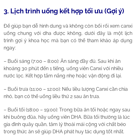
3. Lịch trình uống kết hợp tối ưu (Gợi ý)
Để giúp bạn dễ hình dung và không còn bối rối xem canxi
uống chung với dha được không, dưới đây là một lịch
trình gợi ý khoa học mà bạn có thể tham khảo áp dụng
ngay:
– Buổi sáng (7:00 – 8:00): Ăn sáng đầy đủ. Sau khi ăn
khoảng 30 phút đến 1 tiếng, uống viên Canxi với nhiều
nước lọc. Kết hợp tắm nắng nhẹ hoặc vận động đi lại.
– Buổi trưa (11:00 – 12:00): Nếu liều lượng Canxi cần chia
nhỏ, bạn có thể uống liều thứ 2 sau ăn trưa.
– Buổi tối (18:00 – 19:00): Trong bữa ăn tối hoặc ngay sau
khi buông đũa, hãy uống viên DHA. Bữa tối thường là lúc
gia đình quây quần, tâm lý thoải mái cộng với chất béo
trong thức ăn sẽ giúp DHA phát huy tác dụng tốt nhất.