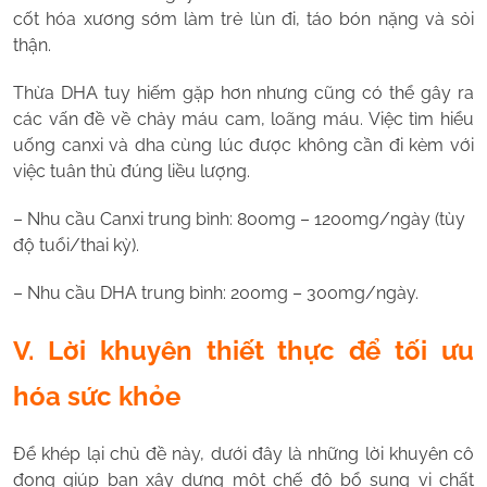
cốt hóa xương sớm làm trẻ lùn đi, táo bón nặng và sỏi
thận.
Thừa DHA tuy hiếm gặp hơn nhưng cũng có thể gây ra
các vấn đề về chảy máu cam, loãng máu. Việc tìm hiểu
uống canxi và dha cùng lúc được không cần đi kèm với
việc tuân thủ đúng liều lượng.
– Nhu cầu Canxi trung bình: 800mg – 1200mg/ngày (tùy
độ tuổi/thai kỳ).
– Nhu cầu DHA trung bình: 200mg – 300mg/ngày.
V. Lời khuyên thiết thực để tối ưu
hóa sức khỏe
Để khép lại chủ đề này, dưới đây là những lời khuyên cô
đọng giúp bạn xây dựng một chế độ bổ sung vi chất