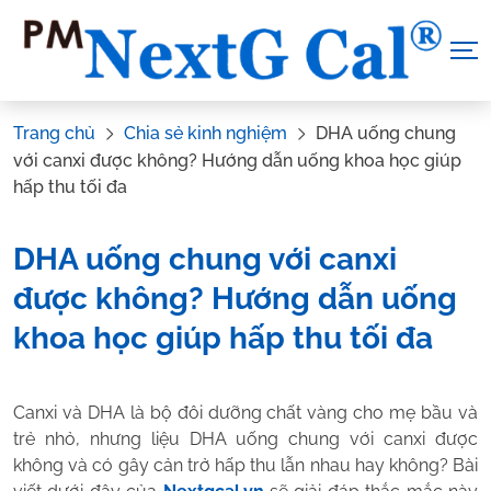
Skip
to
content
Trang chủ
Chia sẻ kinh nghiệm
DHA uống chung
với canxi được không? Hướng dẫn uống khoa học giúp
hấp thu tối đa
DHA uống chung với canxi
được không? Hướng dẫn uống
khoa học giúp hấp thu tối đa
Tác Giả:
Nguyễn Thị Hiền
.
Tham vấn y khoa:
Dược sĩ Vũ
Canxi và DHA là bộ đôi dưỡng chất vàng cho mẹ bầu và
Thị Hậu
trẻ nhỏ, nhưng liệu DHA uống chung với canxi được
không và có gây cản trở hấp thu lẫn nhau hay không? Bài