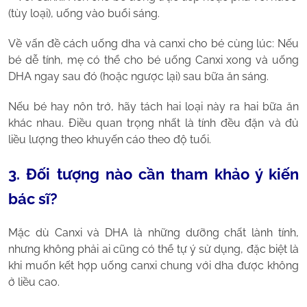
(tùy loại), uống vào buổi sáng.
Về vấn đề cách uống dha và canxi cho bé cùng lúc: Nếu
bé dễ tính, mẹ có thể cho bé uống Canxi xong và uống
DHA ngay sau đó (hoặc ngược lại) sau bữa ăn sáng.
Nếu bé hay nôn trớ, hãy tách hai loại này ra hai bữa ăn
khác nhau. Điều quan trọng nhất là tính đều đặn và đủ
liều lượng theo khuyến cáo theo độ tuổi.
3. Đối tượng nào cần tham khảo ý kiến
bác sĩ?
Mặc dù Canxi và DHA là những dưỡng chất lành tính,
nhưng không phải ai cũng có thể tự ý sử dụng, đặc biệt là
khi muốn kết hợp uống canxi chung với dha được không
ở liều cao.