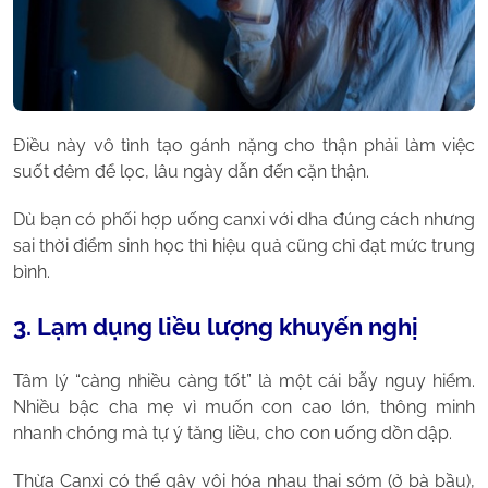
Điều này vô tình tạo gánh nặng cho thận phải làm việc
suốt đêm để lọc, lâu ngày dẫn đến cặn thận.
Dù bạn có phối hợp uống canxi với dha đúng cách nhưng
sai thời điểm sinh học thì hiệu quả cũng chỉ đạt mức trung
bình.
3. Lạm dụng liều lượng khuyến nghị
Tâm lý “càng nhiều càng tốt” là một cái bẫy nguy hiểm.
Nhiều bậc cha mẹ vì muốn con cao lớn, thông minh
nhanh chóng mà tự ý tăng liều, cho con uống dồn dập.
Thừa Canxi có thể gây vôi hóa nhau thai sớm (ở bà bầu),