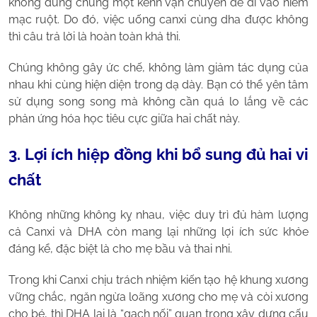
không dùng chung một kênh vận chuyển để đi vào niêm
mạc ruột. Do đó, việc uống canxi cùng dha được không
thì câu trả lời là hoàn toàn khả thi.
Chúng không gây ức chế, không làm giảm tác dụng của
nhau khi cùng hiện diện trong dạ dày. Bạn có thể yên tâm
sử dụng song song mà không cần quá lo lắng về các
phản ứng hóa học tiêu cực giữa hai chất này.
3. Lợi ích hiệp đồng khi bổ sung đủ hai vi
chất
Không những không kỵ nhau, việc duy trì đủ hàm lượng
cả Canxi và DHA còn mang lại những lợi ích sức khỏe
đáng kể, đặc biệt là cho mẹ bầu và thai nhi.
Trong khi Canxi chịu trách nhiệm kiến tạo hệ khung xương
vững chắc, ngăn ngừa loãng xương cho mẹ và còi xương
cho bé, thì DHA lại là “gạch nối” quan trọng xây dựng cấu