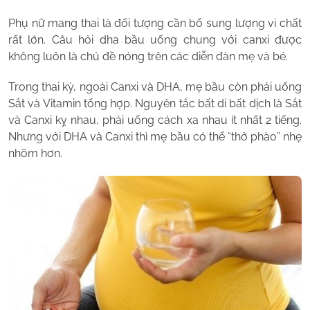
Phụ nữ mang thai là đối tượng cần bổ sung lượng vi chất
rất lớn. Câu hỏi dha bầu uống chung với canxi được
không luôn là chủ đề nóng trên các diễn đàn mẹ và bé.
Trong thai kỳ, ngoài Canxi và DHA, mẹ bầu còn phải uống
Sắt và Vitamin tổng hợp. Nguyên tắc bất di bất dịch là Sắt
và Canxi kỵ nhau, phải uống cách xa nhau ít nhất 2 tiếng.
Nhưng với DHA và Canxi thì mẹ bầu có thể “thở phào” nhẹ
nhõm hơn.