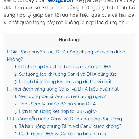
viết dưới đây của
Nextgcal.vn
sẽ giải đáp thắc mắc này
dựa trên cơ sở khoa học, đồng thời gợi ý lịch trình bổ
sung hợp lý giúp bạn tối ưu hóa hiệu quả của cả hai loại
vi chất quan trọng này mà không lo ngại tác dụng phụ.
Nội dung:
I. Giải đáp chuyên sâu: DHA uống chung với canxi được
không?
1. Cơ chế hấp thu khác biệt của Canxi và DHA
2. Sự tương tác khi uống Canxi và DHA cùng lúc
3. Lợi ích hiệp đồng khi bổ sung đủ hai vi chất
II. Thời điểm vàng uống Canxi và DHA hiệu quả nhất
1. Nên uống Canxi vào lúc nào trong ngày?
2. Thời điểm lý tưởng để bổ sung DHA
3. Lịch trình uống kết hợp tối ưu (Gợi ý)
III. Hướng dẫn uống Canxi và DHA cho từng đối tượng
1. Bà bầu uống chung DHA với Canxi được không?
2. Cách uống DHA và Canxi cho bé an toàn