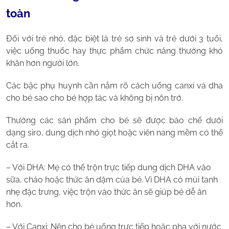
toàn
Đối với trẻ nhỏ, đặc biệt là trẻ sơ sinh và trẻ dưới 3 tuổi,
việc uống thuốc hay thực phẩm chức năng thường khó
khăn hơn người lớn.
Các bậc phụ huynh cần nắm rõ cách uống canxi và dha
cho bé sao cho bé hợp tác và không bị nôn trớ.
Thường các sản phẩm cho bé sẽ được bào chế dưới
dạng siro, dung dịch nhỏ giọt hoặc viên nang mềm có thể
cắt ra.
– Với DHA: Mẹ có thể trộn trực tiếp dung dịch DHA vào
sữa, cháo hoặc thức ăn dặm của bé. Vì DHA có mùi tanh
nhẹ đặc trưng, việc trộn vào thức ăn sẽ giúp bé dễ ăn
hơn.
– Với Canxi: Nên cho bé uống trực tiếp hoặc pha với nước