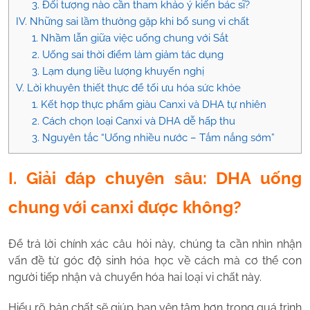
3. Đối tượng nào cần tham khảo ý kiến bác sĩ?
IV. Những sai lầm thường gặp khi bổ sung vi chất
1. Nhầm lẫn giữa việc uống chung với Sắt
2. Uống sai thời điểm làm giảm tác dụng
3. Lạm dụng liều lượng khuyến nghị
V. Lời khuyên thiết thực để tối ưu hóa sức khỏe
1. Kết hợp thực phẩm giàu Canxi và DHA tự nhiên
2. Cách chọn loại Canxi và DHA dễ hấp thu
3. Nguyên tắc “Uống nhiều nước – Tắm nắng sớm”
I. Giải đáp chuyên sâu: DHA uống
chung với canxi được không?
Để trả lời chính xác câu hỏi này, chúng ta cần nhìn nhận
vấn đề từ góc độ sinh hóa học về cách mà cơ thể con
người tiếp nhận và chuyển hóa hai loại vi chất này.
Hiểu rõ bản chất sẽ giúp bạn yên tâm hơn trong quá trình