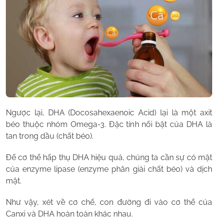
Ngược lại, DHA (Docosahexaenoic Acid) lại là một axit
béo thuộc nhóm Omega-3. Đặc tính nổi bật của DHA là
tan trong dầu (chất béo).
Để cơ thể hấp thụ DHA hiệu quả, chúng ta cần sự có mặt
của enzyme lipase (enzyme phân giải chất béo) và dịch
mật.
Như vậy, xét về cơ chế, con đường đi vào cơ thể của
Canxi và DHA hoàn toàn khác nhau.