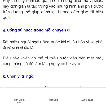
Hãy thử suy nghĩ lạc quan hơn, những điều thú vị khác,
hay đơn giản là tập trung vào những hình ảnh phía trước
trên đường… sẽ giúp đánh lạc hướng cảm giác rất hiệu
quả.
4. Uống đủ nước trong mỗi chuyến đi
Rất nhiều người ngại uống nước khi đi tàu hỏa vì sợ phải
đi vệ sinh nhiều lần.
Điều này khiến cơ thể bị thiếu nước dẫn đến mệt mỏi,
căng thẳng, từ đó làm tăng nguy cơ bị say xe.
5. Chọn vị trí ngồi
Mẹ bầu bị say xe nên ngồi ở những hàng ghế phía trước.
Tìm điểm
Hỏi Đáp
1800 1125
bán