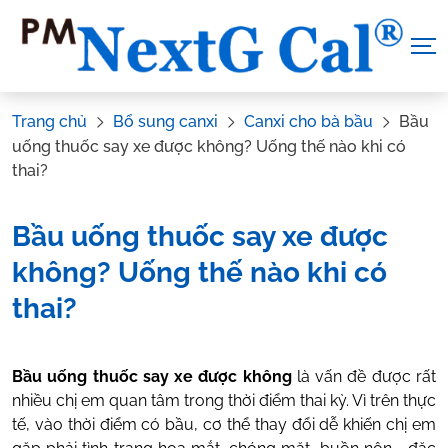
Skip
to
content
Trang chủ
Bổ sung canxi
Canxi cho bà bầu
Bầu
uống thuốc say xe được không? Uống thế nào khi có
thai?
Bầu uống thuốc say xe được
không? Uống thế nào khi có
thai?
Tác Giả:
Nguyễn Thị Hiền
.
Tham vấn y khoa:
Dược sĩ Vũ
Bầu uống thuốc say xe được không
là vấn đề được rất
Thị Hậu
nhiều chị em quan tâm trong thời điểm thai kỳ. Vì trên thực
tế, vào thời điểm có bầu, cơ thể thay đổi dễ khiến chị em