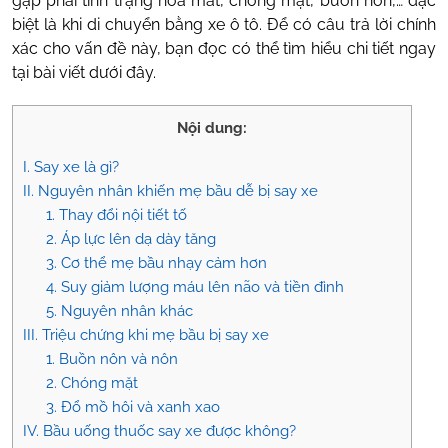
gặp phải tình trạng hoa mắt, chóng mặt, buồn nôn,… đặc
biệt là khi di chuyển bằng xe ô tô. Để có câu trả lời chính
xác cho vấn đề này, bạn đọc có thể tìm hiểu chi tiết ngay
tại bài viết dưới đây.
Nội dung:
I. Say xe là gì?
II. Nguyên nhân khiến mẹ bầu dễ bị say xe
1. Thay đổi nội tiết tố
2. Áp lực lên dạ dày tăng
3. Cơ thể mẹ bầu nhạy cảm hơn
4. Suy giảm lượng máu lên não và tiền đình
5. Nguyên nhân khác
III. Triệu chứng khi mẹ bầu bị say xe
1. Buồn nôn và nôn
2. Chóng mặt
3. Đổ mồ hôi và xanh xao
IV. Bầu uống thuốc say xe được không?