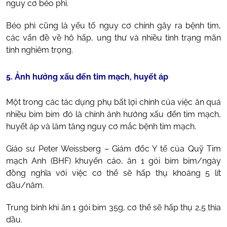
nguy cơ béo phì.
Béo phì cũng là yếu tố nguy cơ chính gây ra bệnh tim,
các vấn đề về hô hấp, ung thư và nhiều tình trạng mãn
tính nghiêm trọng.
5. Ảnh hưởng xấu đến tim mạch, huyết áp
Một trong các tác dụng phụ bất lợi chính của việc ăn quá
nhiều bim bim đó là chính ảnh hưởng xấu đến tim mạch,
huyết áp và làm tăng nguy cơ mắc bệnh tim mạch.
Giáo sư Peter Weissberg – Giám đốc Y tế của Quỹ Tim
mạch Anh (BHF) khuyến cáo, ăn 1 gói bim bim/ngày
đồng nghĩa với việc cơ thể sẽ hấp thụ khoảng 5 lít
dầu/năm.
Trung bình khi ăn 1 gói bim 35g, cơ thể sẽ hấp thụ 2,5 thìa
dầu.