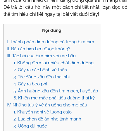
tâm của khá nhiều chị em đang trong quá trình mang thai.
Để trả lời câu hỏi này một cách chi tiết nhất, bạn đọc có
thể tìm hiểu chi tiết ngay tại bài viết dưới đây!
Nội dung:
I. Thành phần dinh dưỡng có trong bim bim
II. Bầu ăn bim bim được không?
III. Tác hại của bim bim với mẹ bầu
1. Không đem lại nhiều chất dinh dưỡng
2. Gây ra các bệnh về thận
3. Tác động xấu đến thai nhi
4. Gây ra béo phì
5. Ảnh hưởng xấu đến tim mạch, huyết áp
6. Khiến mẹ mắc phải tiểu đường thai kỳ
IV. Những lưu ý về ăn uống cho mẹ bầu
1. Khuyến nghị về lượng calo
2. Lựa chọn đồ ăn nhẹ lành mạnh
3. Uống đủ nước