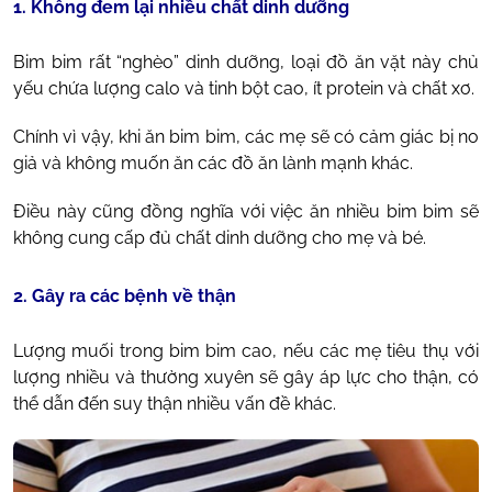
1. Không đem lại nhiều chất dinh dưỡng
Bim bim rất “nghèo” dinh dưỡng, loại đồ ăn vặt này chủ
yếu chứa lượng calo và tinh bột cao, ít protein và chất xơ.
Chính vì vậy, khi ăn bim bim, các mẹ sẽ có cảm giác bị no
giả và không muốn ăn các đồ ăn lành mạnh khác.
Điều này cũng đồng nghĩa với việc ăn nhiều bim bim sẽ
không cung cấp đủ chất dinh dưỡng cho mẹ và bé.
2. Gây ra các bệnh về thận
Lượng muối trong bim bim cao, nếu các mẹ tiêu thụ với
lượng nhiều và thường xuyên sẽ gây áp lực cho thận, có
thể dẫn đến suy thận nhiều vấn đề khác.