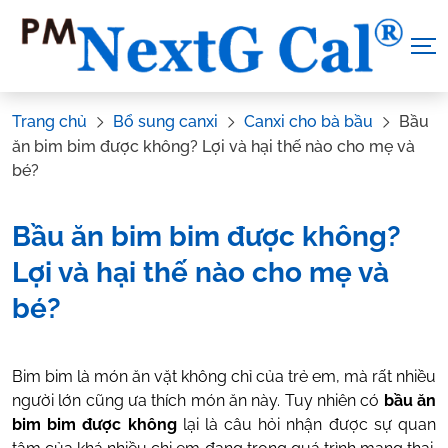
Skip
to
content
Trang chủ
Bổ sung canxi
Canxi cho bà bầu
Bầu
ăn bim bim được không? Lợi và hại thế nào cho mẹ và
bé?
Bầu ăn bim bim được không?
Lợi và hại thế nào cho mẹ và
bé?
Tác Giả:
Nguyễn Thị Hiền
.
Tham vấn y khoa:
Dược sĩ Vũ
Bim bim là món ăn vặt không chỉ của trẻ em, mà rất nhiều
Thị Hậu
người lớn cũng ưa thích món ăn này. Tuy nhiên có
bầu ăn
bim bim được không
lại là câu hỏi nhận được sự quan