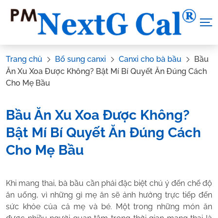
Skip
to
content
Trang chủ
Bổ sung canxi
Canxi cho bà bầu
Bầu
Ăn Xu Xoa Được Không? Bật Mí Bí Quyết Ăn Đúng Cách
Cho Mẹ Bầu
Bầu Ăn Xu Xoa Được Không?
Bật Mí Bí Quyết Ăn Đúng Cách
Cho Mẹ Bầu
Tác Giả:
Nguyễn Thị Hiền
.
Tham vấn y khoa:
Dược sĩ Vũ
Khi mang thai, bà bầu cần phải đặc biệt chú ý đến chế độ
Thị Hậu
ăn uống, vì những gì mẹ ăn sẽ ảnh hưởng trực tiếp đến
sức khỏe của cả mẹ và bé. Một trong những món ăn