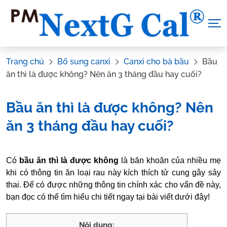
Skip
to
content
Trang chủ
Bổ sung canxi
Canxi cho bà bầu
Bầu
ăn thì là được không? Nên ăn 3 tháng đầu hay cuối?
Bầu ăn thì là được không? Nên
ăn 3 tháng đầu hay cuối?
Tác Giả:
Nguyễn Thị Hiền
.
Tham vấn y khoa:
Dược sĩ Vũ
Có
bầu ăn thì là được không
là băn khoăn của nhiều mẹ
Thị Hậu
khi có thông tin ăn loại rau này kích thích tử cung gây sảy
thai. Để có được những thông tin chính xác cho vấn đề này,
bạn đọc có thể tìm hiểu chi tiết ngay tại bài viết dưới đây!
Nội dung: