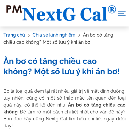
Skip
to
content
Trang chủ
Chia sẻ kinh nghiệm
Ăn bơ có tăng
chiều cao không? Một số lưu ý khi ăn bơ!
Ăn bơ có tăng chiều cao
không? Một số lưu ý khi ăn bơ!
Tác Giả:
Nguyễn Thị Hiền
.
Tham vấn y khoa:
Dược sĩ Vũ
Bơ là loại quả đem lại rất nhiều giá trị về mặt dinh dưỡng,
Thị Hậu
tuy nhiên, cũng có một số thắc mắc liên quan đến loại
quả này, có thể kể đến như:
Ăn bơ có tăng chiều cao
không
. Để làm rõ một cách chi tiết nhất cho vấn đề này?
Bạn đọc hãy cũng Nextg Cal tìm hiểu chi tiết ngay dưới
đây!