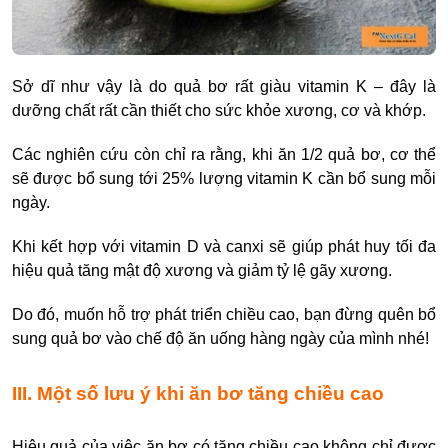
Sở dĩ như vậy là do quả bơ rất giàu vitamin K – đây là
dưỡng chất rất cần thiết cho sức khỏe xương, cơ và khớp.
Các nghiên cứu còn chỉ ra rằng, khi ăn 1/2 quả bơ, cơ thể
sẽ được bổ sung tới 25% lượng vitamin K cần bổ sung mỗi
ngày.
Khi kết hợp với vitamin D và canxi sẽ giúp phát huy tối đa
hiệu quả tăng mật độ xương và giảm tỷ lệ gãy xương.
Do đó, muốn hỗ trợ phát triển chiều cao, bạn đừng quên bổ
sung quả bơ vào chế độ ăn uống hàng ngày của mình nhé!
III. Một số lưu ý khi ăn bơ tăng chiều cao
Hiệu quả của việc ăn bơ có tăng chiều cao không chỉ được