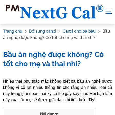
Skip
to
content
Trang chủ
Bổ sung canxi
Canxi cho bà bầu
Bầu
ăn nghệ được không? Có tốt cho mẹ và thai nhi?
Bầu ăn nghệ được không? Có
tốt cho mẹ và thai nhi?
Tác Giả:
Nguyễn Thị Hiền
.
Tham vấn y khoa:
Dược sĩ Vũ
Nhiều thai phụ thắc mắc không biết bà bầu ăn nghệ được
Thị Hậu
không vì có rất nhiều thông tin cho rằng ăn nhiều loại củ
này trong giai đoạn thai kỳ có thể gây sảy thai. Mối bận tâm
này của các mẹ sẽ được
giải đáp chi tiết dưới đây!
Nội dung: