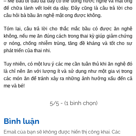
– Mẹ bầu bị đau dạ dày có thể uống nước nghệ và mật ong
để chữa lành vết loét dạ dày. Đây cũng là câu trả lời cho
câu hỏi bà bầu ăn nghệ mật ong được không.
Tóm lại, câu trả lời cho thắc mắc bầu có được ăn nghệ
không, nếu mẹ ăn đúng cách trong thai kỳ giúp giảm chứng
ợ nóng, chống nhiễm trùng, tăng đề kháng và tốt cho sự
phát triển của thai nhi.
Tuy nhiên, có một lưu ý các mẹ cần tuân thủ khi ăn nghệ đó
là chỉ nên ăn với lượng ít và sử dụng như một gia vị trong
các món ăn để tránh xảy ra những ảnh hưởng xấu đến cả
mẹ và bé!
5/5 - (1 bình chọn)
Bình luận
Email của bạn sẽ không được hiển thị công khai.
Các