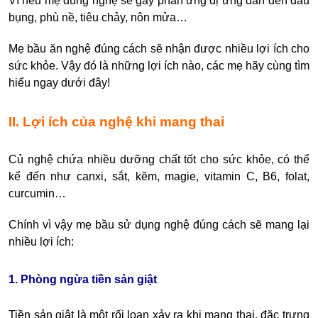
Vì nếu mẹ dùng nghệ sẽ gây phản ứng dị ứng dẫn đến đau
bụng, phù nề, tiêu chảy, nôn mửa…
Mẹ bầu ăn nghệ đúng cách sẽ nhận được nhiều lợi ích cho
sức khỏe. Vậy đó là những lợi ích nào, các mẹ hãy cùng tìm
hiểu ngay dưới đây!
II. Lợi ích của nghệ khi mang thai
Củ nghệ chứa nhiều
dưỡng chất tốt cho sức khỏe, có thể
kể đến như
canxi, sắt, kẽm, magie, vitamin C, B6, folat,
curcumin…
Chính vì vậy mẹ bầu sử dụng nghệ đúng cách sẽ mang lại
nhiều lợi ích:
1. Phòng ngừa tiền sản giật
Tiền sản giật là một rối loạn xảy ra khi mang thai, đặc trưng