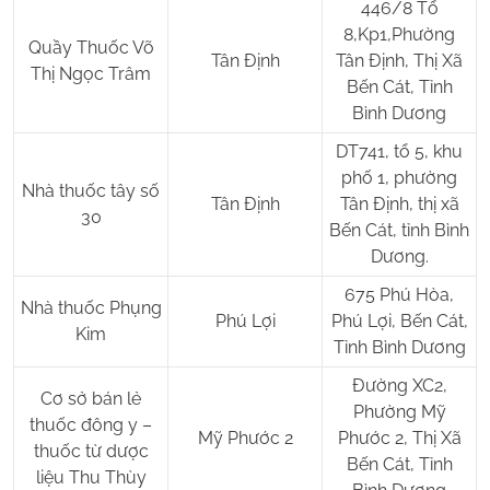
446/8 Tổ
8,Kp1,Phường
Quầy Thuốc Võ
Tân Định
Tân Định, Thị Xã
Thị Ngọc Trâm
Bến Cát, Tỉnh
Bình Dương
DT741, tổ 5, khu
phố 1, phường
Nhà thuốc tây số
Tân Định
Tân Định, thị xã
30
Bến Cát, tỉnh Bình
Dương.
675 Phú Hòa,
Nhà thuốc Phụng
Phú Lợi
Phú Lợi, Bến Cát,
Kim
Tỉnh Bình Dương
Đường XC2,
Cơ sở bán lẻ
Phường Mỹ
thuốc đông y –
Mỹ Phước 2
Phước 2, Thị Xã
thuốc từ dược
Bến Cát, Tỉnh
liệu Thu Thùy