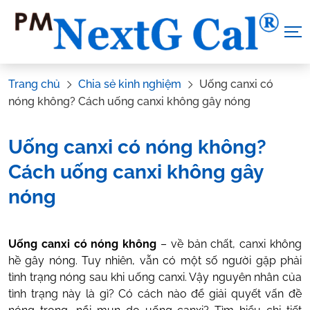
Skip
to
content
Trang chủ
Chia sẻ kinh nghiệm
Uống canxi có
nóng không? Cách uống canxi không gây nóng
Uống canxi có nóng không?
Cách uống canxi không gây
nóng
Tác Giả:
Nguyễn Thị Hiền
.
Tham vấn y khoa:
Dược sĩ Vũ
Uống canxi có nóng không
– về bản chất, canxi không
Thị Hậu
hề gây nóng. Tuy nhiên, vẫn có một số người gặp phải
tình trạng nóng sau khi uống canxi. Vậy nguyên nhân của
tình trạng này là gì? Có cách nào để giải quyết vấn đề