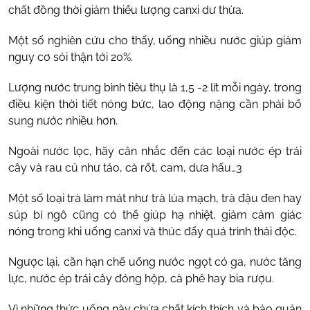
chất đồng thời giảm thiểu lượng canxi dư thừa.
Một số nghiên cứu cho thấy, uống nhiều nước giúp giảm
nguy cơ sỏi thận tới 20%.
Lượng nước trung bình tiêu thụ là 1,5 -2 lít mỗi ngày, trong
điều kiện thời tiết nóng bức, lao động nặng cần phải bổ
sung nước nhiều hơn.
Ngoài nước lọc, hãy cân nhắc đến các loại nước ép trái
cây và rau củ như táo, cà rốt, cam, dưa hấu…3
Một số loại trà làm mát như trà lúa mạch, trà đậu đen hay
súp bí ngô cũng có thể giúp hạ nhiệt, giảm cảm giác
nóng trong khi uống canxi và thúc đẩy quá trình thải độc.
Ngược lại, cần hạn chế uống nước ngọt có ga, nước tăng
lực, nước ép trái cây đóng hộp, cà phê hay bia rượu.
Vì những thức uống này chứa chất kích thích và bảo quản