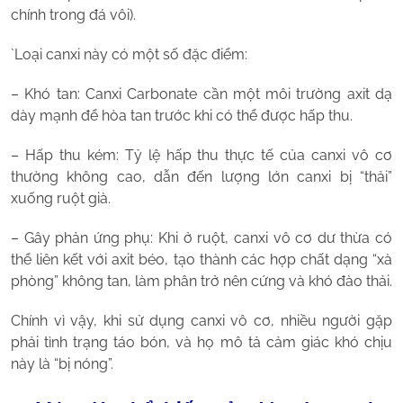
chính trong đá vôi).
`Loại canxi này có một số đặc điểm:
– Khó tan: Canxi Carbonate cần một môi trường axit dạ
dày mạnh để hòa tan trước khi có thể được hấp thu.
– Hấp thu kém: Tỷ lệ hấp thu thực tế của canxi vô cơ
thường không cao, dẫn đến lượng lớn canxi bị “thải”
xuống ruột già.
– Gây phản ứng phụ: Khi ở ruột, canxi vô cơ dư thừa có
thể liên kết với axit béo, tạo thành các hợp chất dạng “xà
phòng” không tan, làm phân trở nên cứng và khó đào thải.
Chính vì vậy, khi sử dụng canxi vô cơ, nhiều người gặp
phải tình trạng táo bón, và họ mô tả cảm giác khó chịu
này là “bị nóng”.