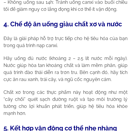
– Không uống sau 14h: Tránh uống canxi vào buổi chiều
tối để giảm nguy cơ lắng đọng khi cơ thể ít vận động.
4. Chế độ ăn uống giàu chất xơ và nước
Đây là giải pháp hỗ trợ trực tiếp cho hệ tiêu hóa của bạn
trong quá trình nạp canxi.
Hãy uống đủ nước (khoảng 2 – 2.5 lít nước mỗi ngày).
Nước giúp hòa tan khoáng chất và làm mềm phân, giúp
quá trình đào thải diễn ra trơn tru. Bên cạnh đó, hãy tích
cực ăn rau xanh, trái cây, và ngũ cốc nguyên cám.
Chất xơ trong các thực phẩm này hoạt động như một
“cây chổi” quét sạch đường ruột và tạo môi trường lý
tưởng cho lợi khuẩn phát triển, giúp hệ tiêu hóa khỏe
mạnh hơn.
5. Kết hợp vận động cơ thể nhẹ nhàng