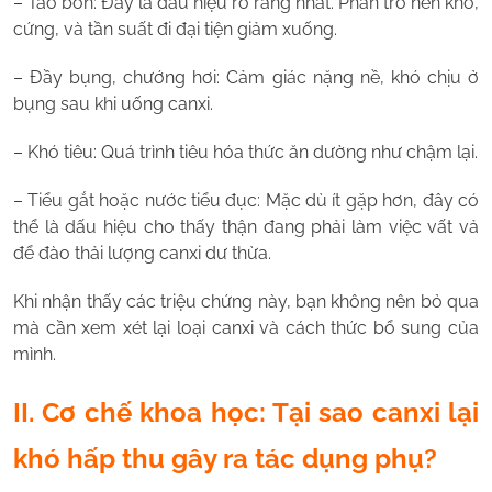
– Táo bón: Đây là dấu hiệu rõ ràng nhất. Phân trở nên khô,
cứng, và tần suất đi đại tiện giảm xuống.
– Đầy bụng, chướng hơi: Cảm giác nặng nề, khó chịu ở
bụng sau khi uống canxi.
– Khó tiêu: Quá trình tiêu hóa thức ăn dường như chậm lại.
– Tiểu gắt hoặc nước tiểu đục: Mặc dù ít gặp hơn, đây có
thể là dấu hiệu cho thấy thận đang phải làm việc vất vả
để đào thải lượng canxi dư thừa.
Khi nhận thấy các triệu chứng này, bạn không nên bỏ qua
mà cần xem xét lại loại canxi và cách thức bổ sung của
mình.
II. Cơ chế khoa học: Tại sao canxi lại
khó hấp thu gây ra tác dụng phụ?