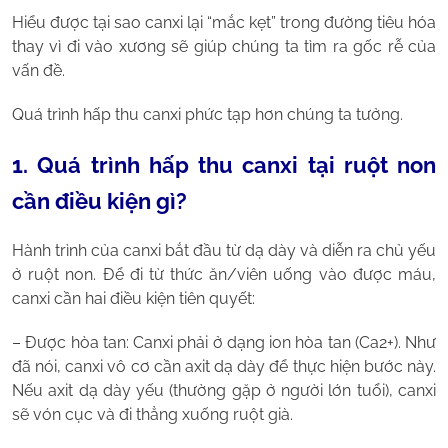
Hiểu được tại sao canxi lại “mắc kẹt” trong đường tiêu hóa
thay vì đi vào xương sẽ giúp chúng ta tìm ra gốc rễ của
vấn đề.
Quá trình hấp thu canxi phức tạp hơn chúng ta tưởng.
1. Quá trình hấp thu canxi tại ruột non
cần điều kiện gì?
Hành trình của canxi bắt đầu từ dạ dày và diễn ra chủ yếu
ở ruột non. Để đi từ thức ăn/viên uống vào được máu,
canxi cần hai điều kiện tiên quyết:
– Được hòa tan: Canxi phải ở dạng ion hòa tan (Ca2+). Như
đã nói, canxi vô cơ cần axit dạ dày để thực hiện bước này.
Nếu axit dạ dày yếu (thường gặp ở người lớn tuổi), canxi
sẽ vón cục và đi thẳng xuống ruột già.