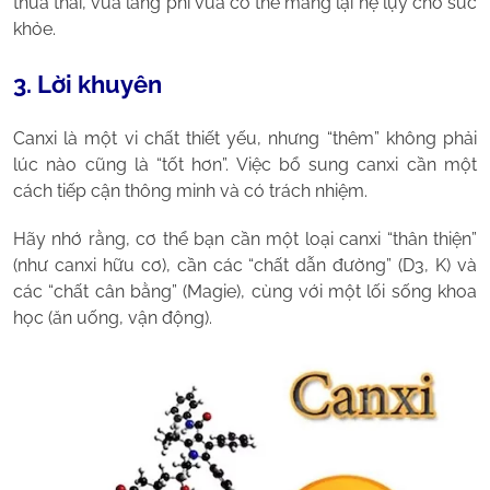
thừa thãi, vừa lãng phí vừa có thể mang lại hệ lụy cho sức
khỏe.
3. Lời khuyên
Canxi là một vi chất thiết yếu, nhưng “thêm” không phải
lúc nào cũng là “tốt hơn”. Việc bổ sung canxi cần một
cách tiếp cận thông minh và có trách nhiệm.
Hãy nhớ rằng, cơ thể bạn cần một loại canxi “thân thiện”
(như canxi hữu cơ), cần các “chất dẫn đường” (D3, K) và
các “chất cân bằng” (Magie), cùng với một lối sống khoa
học (ăn uống, vận động).