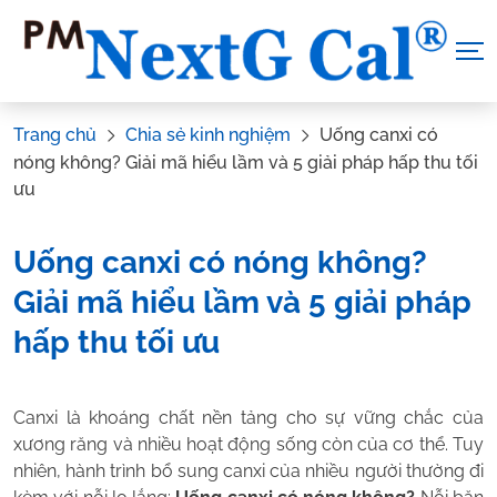
Skip
to
content
Trang chủ
Chia sẻ kinh nghiệm
Uống canxi có
nóng không? Giải mã hiểu lầm và 5 giải pháp hấp thu tối
ưu
Uống canxi có nóng không?
Giải mã hiểu lầm và 5 giải pháp
hấp thu tối ưu
Tác Giả:
Nguyễn Thị Hiền
.
Tham vấn y khoa:
Dược sĩ Vũ
Canxi là khoáng chất nền tảng cho sự vững chắc của
Thị Hậu
xương răng và nhiều hoạt động sống còn của cơ thể. Tuy
nhiên, hành trình bổ sung canxi của nhiều người thường đi