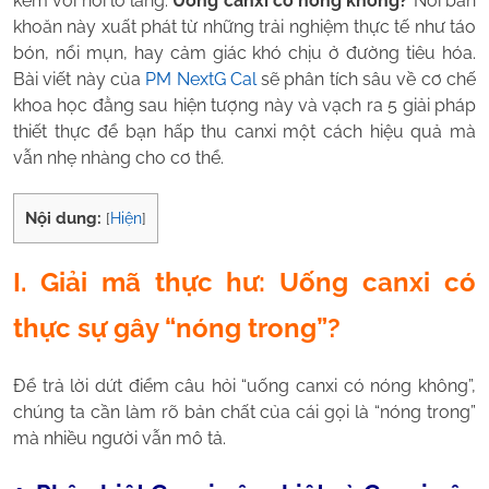
kèm với nỗi lo lắng:
Uống canxi có nóng không?
Nỗi băn
khoăn này xuất phát từ những trải nghiệm thực tế như táo
bón, nổi mụn, hay cảm giác khó chịu ở đường tiêu hóa.
Bài viết này của
PM NextG Cal
sẽ phân tích sâu về cơ chế
khoa học đằng sau hiện tượng này và vạch ra 5 giải pháp
thiết thực để bạn hấp thu canxi một cách hiệu quả mà
vẫn nhẹ nhàng cho cơ thể.
Nội dung:
[
Hiện
]
I. Giải mã thực hư: Uống canxi có
thực sự gây “nóng trong”?
Để trả lời dứt điểm câu hỏi “uống canxi có nóng không”,
chúng ta cần làm rõ bản chất của cái gọi là “nóng trong”
mà nhiều người vẫn mô tả.