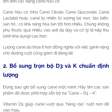
tìm đến các dạng canxi hữu cơ.
Canxi hữu cơ (như Canxi Citrate, Canxi Gluconate, Canxi
Lactate) hoặc canxi tự nhiên từ xương bò non, tảo biển,
san hô… có khả năng hòa tan tốt hơn nhiều. Chúng không
phụ thuộc quá nhiều vào axit dạ dày và có tỷ lệ hấp thu
(sinh khả dụng) cao hơn.
Lượng canxi dư thừa ít hơn đồng nghĩa với việc gánh nặng
cho đường ruột cũng giảm đi đáng kể.
2. Bổ sung trọn bộ D3 và K chuẩn định
lượng
Đừng bao giờ bổ sung canxi một mình. Hãy tìm các sản
phẩm đã được phối hợp sẵn bộ ba “Canxi – D3 – K”.
Vitamin D3 giúp canxi vượt qua “hàng rào” ruột non để
vào máu.