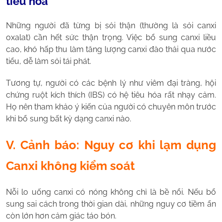
tiêu hóa
Những người đã từng bị sỏi thận (thường là sỏi canxi
oxalat) cần hết sức thận trọng. Việc bổ sung canxi liều
cao, khó hấp thu làm tăng lượng canxi đào thải qua nước
tiểu, dễ làm sỏi tái phát.
Tương tự, người có các bệnh lý như viêm đại tràng, hội
chứng ruột kích thích (IBS) có hệ tiêu hóa rất nhạy cảm.
Họ nên tham khảo ý kiến của người có chuyên môn trước
khi bổ sung bất kỳ dạng canxi nào.
V. Cảnh báo: Nguy cơ khi lạm dụng
Canxi không kiểm soát
Nỗi lo uống canxi có nóng không chỉ là bề nổi. Nếu bổ
sung sai cách trong thời gian dài, những nguy cơ tiềm ẩn
còn lớn hơn cảm giác táo bón.