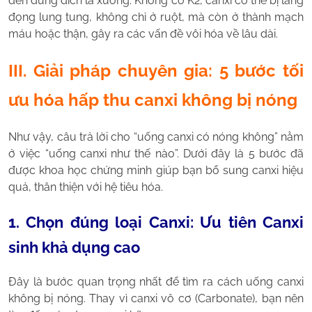
đến đúng đích là xương. Không có K2, canxi có thể bị lắng
đọng lung tung, không chỉ ở ruột, mà còn ở thành mạch
máu hoặc thận, gây ra các vấn đề vôi hóa về lâu dài.
III. Giải pháp chuyên gia: 5 bước tối
ưu hóa hấp thu canxi không bị nóng
Như vậy, câu trả lời cho “uống canxi có nóng không” nằm
ở việc “uống canxi như thế nào”. Dưới đây là 5 bước đã
được khoa học chứng minh giúp bạn bổ sung canxi hiệu
quả, thân thiện với hệ tiêu hóa.
1. Chọn đúng loại Canxi: Ưu tiên Canxi
sinh khả dụng cao
Đây là bước quan trọng nhất để tìm ra cách uống canxi
không bị nóng. Thay vì canxi vô cơ (Carbonate), bạn nên