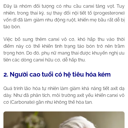
Đây là nhóm đối tượng có nhu cầu canxi tăng vọt. Tuy
nhiên, trong thai kỳ, sự thay đổi nội tiết tố (progesterone)
vốn dĩ đã làm giảm nhu động ruột, khiến mẹ bầu rất dễ bị
táo bón.
Việc bổ sung thêm canxi vô cơ, khó hấp thu vào thời
điểm này có thể khiến tình trạng táo bón trở nên trầm
trọng hơn. Do đó, phụ nữ mang thai được khuyến nghị ưu
tiên các dòng canxi hữu cơ, dễ hấp thu.
2. Người cao tuổi có hệ tiêu hóa kém
Quá trình lão hóa tự nhiên làm giảm khả năng tiết axit dạ
dày. Như đã phân tích, môi trường axit yếu khiến canxi vô
cơ (Carbonate) gần như không thể hòa tan.