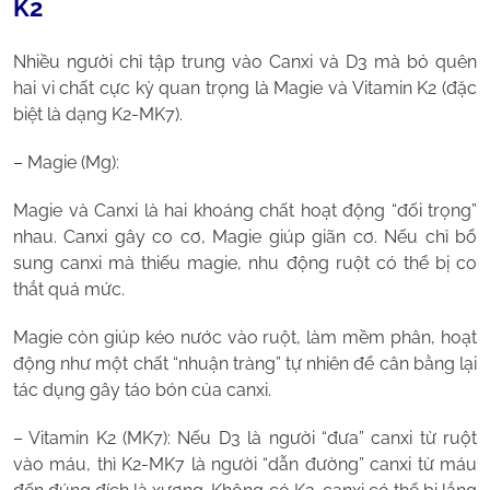
K2
Nhiều người chỉ tập trung vào Canxi và D3 mà bỏ quên
hai vi chất cực kỳ quan trọng là Magie và Vitamin K2 (đặc
biệt là dạng K2-MK7).
– Magie (Mg):
Magie và Canxi là hai khoáng chất hoạt động “đối trọng”
nhau. Canxi gây co cơ, Magie giúp giãn cơ. Nếu chỉ bổ
sung canxi mà thiếu magie, nhu động ruột có thể bị co
thắt quá mức.
Magie còn giúp kéo nước vào ruột, làm mềm phân, hoạt
động như một chất “nhuận tràng” tự nhiên để cân bằng lại
tác dụng gây táo bón của canxi.
– Vitamin K2 (MK7): Nếu D3 là người “đưa” canxi từ ruột
vào máu, thì K2-MK7 là người “dẫn đường” canxi từ máu