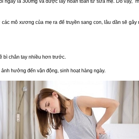
i mỗi ngày là 300mg và được lấy hoàn toàn từ sữa mẹ. Do vậy,
t từ các mô xương của mẹ ra để truyền sang con, lâu dần sẽ g
 bì chân tay nhiều hơn trước.
 ảnh hưởng đến vận động, sinh hoạt hàng ngày.