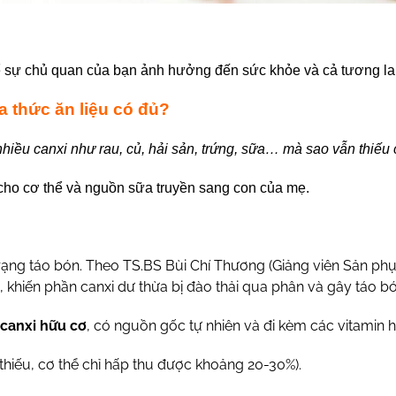
để sự chủ quan của bạn ảnh hưởng đến sức khỏe và cả tương lai
a thức ăn liệu có đủ?
nhiều canxi như rau, củ, hải sản, trứng, sữa… mà sao vẫn thiếu
 cho cơ thể và nguồn sữa truyền sang con của mẹ.
h trạng táo bón. Theo TS.BS Bùi Chí Thương (Giảng viên Sản ph
, khiến phần canxi dư thừa bị đào thải qua phân và gây táo bó
canxi hữu cơ
, có nguồn gốc tự nhiên và đi kèm các vitamin 
thiếu, cơ thể chỉ hấp thu được khoảng 20-30%).