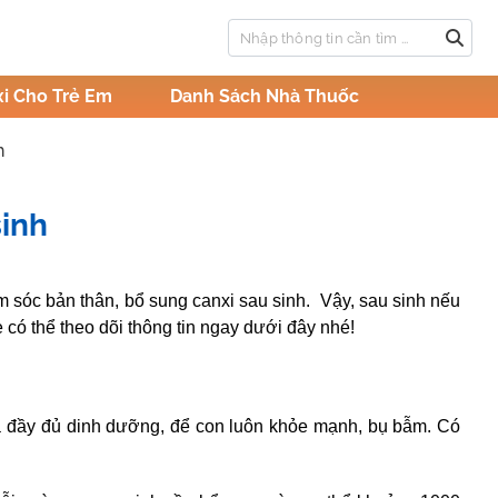
i Cho Trẻ Em
Danh Sách Nhà Thuốc
h
sinh
m sóc bản thân, bổ sung canxi sau sinh. Vậy, sau sinh nếu
ó thể theo dõi thông tin ngay dưới đây nhé!
 đầy đủ dinh dưỡng, để con luôn khỏe mạnh, bụ bẫm. Có