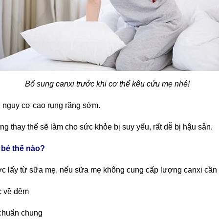
Bổ sung canxi trước khi cơ thể kêu cứu mẹ nhé!
, nguy cơ cao rụng răng sớm.
g thay thế sẽ làm cho sức khỏe bị suy yếu, rất dễ bị hậu sản.
 bé thế nào?
ợc lấy từ sữa mẹ, nếu sữa mẹ không cung cấp lượng canxi cần t
c về đêm
 chuẩn chung