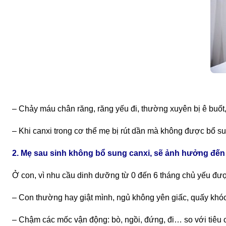
– Chảy máu chân răng, răng yếu đi, thường xuyên bị ê buốt
– Khi canxi trong cơ thể mẹ bị rút dần mà không được bổ sun
2. Mẹ sau sinh không bổ sung canxi, sẽ ảnh hưởng đến
Ở con, vì nhu cầu dinh dưỡng từ 0 đến 6 tháng chủ yếu đư
– Con thường hay giật mình, ngủ không yên giấc, quấy khó
– Chậm các mốc vận động: bò, ngồi, đứng, đi… so với tiêu