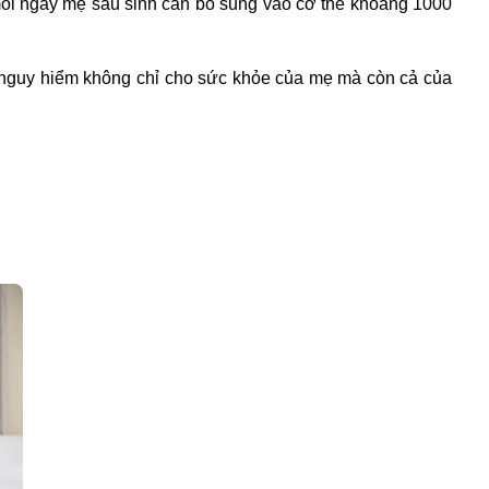
 mỗi ngày mẹ sau sinh cần bổ sung vào cơ thể khoảng 1000
ây nguy hiểm không chỉ cho sức khỏe của mẹ mà còn cả của