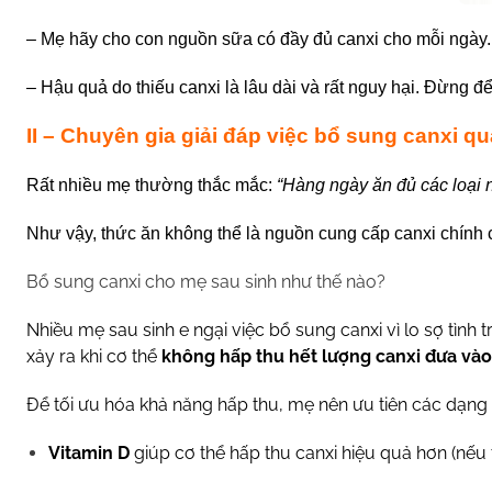
– Mẹ hãy cho con nguồn sữa có đầy đủ canxi cho mỗi ngày.
– Hậu quả do thiếu canxi là lâu dài và rất nguy hại. Đừng 
II – Chuyên gia giải đáp việc bổ sung canxi qu
Rất nhiều mẹ thường thắc mắc:
“Hàng ngày ăn đủ các loại 
Như vậy, thức ăn không thể là nguồn cung cấp canxi chính
Bổ sung canxi cho mẹ sau sinh như thế nào?
Nhiều mẹ sau sinh e ngại việc bổ sung canxi vì lo sợ tìn
xảy ra khi cơ thể
không hấp thu hết lượng canxi đưa vào
Để tối ưu hóa khả năng hấp thu, mẹ nên ưu tiên các dạng
Vitamin D
giúp cơ thể hấp thu canxi hiệu quả hơn (nếu 