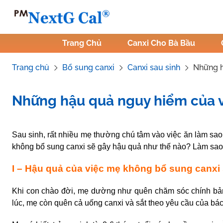
Skip
to
content
Trang Chủ
Canxi Cho Bà Bầu
Trang chủ
Bổ sung canxi
Canxi sau sinh
Những h
Những hậu quả nguy hiểm của vi
Tác Giả:
Duong Thanh
.
Tham vấn y khoa:
Dược sĩ Vũ Thị H
Sau sinh, rất nhiều mẹ thường chú tâm vào việc ăn làm sao
không bổ sung canxi sẽ gây hậu quả như thế nào? Làm sao 
I – Hậu quả của việc mẹ không bổ sung canxi
Khi con chào đời, mẹ dường như quên chăm sóc chính bản
lúc, mẹ còn quên cả uống canxi và sắt theo yêu cầu của bác