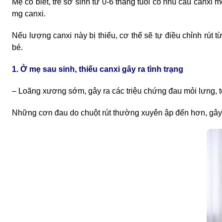
Mẹ có biết, trẻ sơ sinh từ 0-6 tháng tuổi có nhu cầu canx
mg canxi.
Nếu lượng canxi này bị thiếu, cơ thể sẽ tự điều chỉnh rú
bé.
1. Ở mẹ sau sinh, thiếu canxi gây ra tình trạng
– Loãng xương sớm, gây ra các triệu chứng đau mỏi lưng, tê
Những cơn đau do chuột rút thường xuyên ập đến hơn, gây