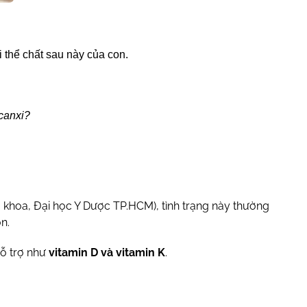
 thể chất sau này của con.
 canxi?
ụ khoa, Đại học Y Dược TP.HCM), tình trạng này thường
n.
hỗ trợ như
vitamin D và vitamin K
.