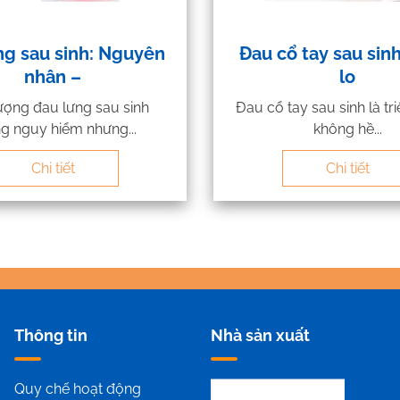
ng sau sinh: Nguyên
Đau cổ tay sau sin
nhân –
lo
ượng đau lưng sau sinh
Đau cổ tay sau sinh là tr
g nguy hiểm nhưng...
không hề...
Chi tiết
Chi tiết
Thông tin
Nhà sản xuất
Quy chế hoạt động