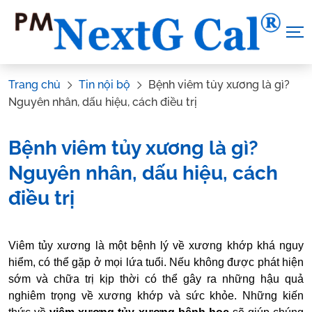
Skip
to
content
Trang chủ
Tin nội bộ
Bệnh viêm tủy xương là gì?
Nguyên nhân, dấu hiệu, cách điều trị
Bệnh viêm tủy xương là gì?
Nguyên nhân, dấu hiệu, cách
điều trị
Tác Giả:
Canxi NextG Cal
.
Tham vấn y khoa:
Dược sĩ Vũ Thị
Viêm tủy xương là một bệnh lý về xương khớp khá nguy
Hậu
hiểm, có thể gặp ở mọi lứa tuổi. Nếu không được phát hiện
sớm và chữa trị kịp thời có thể gây ra những hậu quả
nghiêm trọng về xương khớp và sức khỏe. Những kiến