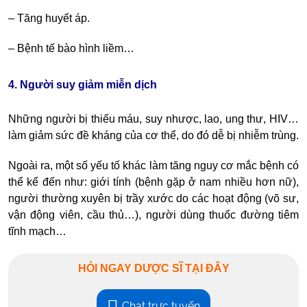
– Tăng huyết áp.
– Bệnh tế bào hình liềm…
4. Người suy giảm miễn dịch
Những người bị thiếu máu, suy nhược, lao, ung thư, HIV…
làm giảm sức đề kháng của cơ thể, do đó dễ bị nhiễm trùng.
Ngoài ra, một số yếu tố khác làm tăng nguy cơ mắc bệnh có
thể kể đến như: giới tính (bệnh gặp ở nam nhiều hơn nữ),
người thường xuyên bị trầy xước do các hoạt động (võ sư,
vận động viên, cầu thủ…), người dùng thuốc đường tiêm
tĩnh mạch…
HỎI NGAY DƯỢC SĨ TẠI ĐÂY
Chat trực tuyến