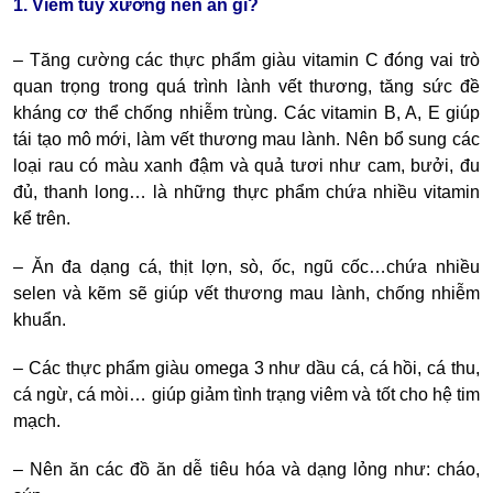
1. Viêm tủy xương nên ăn gì?
– Tăng cường các thực phẩm giàu vitamin C đóng vai trò
quan trọng trong quá trình lành vết thương, tăng sức đề
kháng cơ thể chống nhiễm trùng. Các vitamin B, A, E giúp
tái tạo mô mới, làm vết thương mau lành. Nên bổ sung các
loại rau có màu xanh đậm và quả tươi như cam, bưởi, đu
đủ, thanh long… là những thực phẩm chứa nhiều vitamin
kể trên.
– Ăn đa dạng cá, thịt lợn, sò, ốc, ngũ cốc…chứa nhiều
selen và kẽm sẽ giúp vết thương mau lành, chống nhiễm
khuẩn.
– Các thực phẩm giàu omega 3 như dầu cá, cá hồi, cá thu,
cá ngừ, cá mòi… giúp giảm tình trạng viêm và tốt cho hệ tim
mạch.
– Nên ăn các đồ ăn dễ tiêu hóa và dạng lỏng như: cháo,