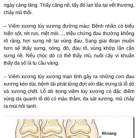
ngày càng tăng. Thấy căng nề, tấy đỏ lan tỏa tại vết thương,
chảy mủ thối.
–
Viêm xương tủy xương đường máu
: Bệnh nhân có biểu
hiện sốt, rét run, mệt mỏi…, triệu chứng đau thường không
rõ ràng, hơi sưng nề tại vùng đau. Sang giai đoạn muộn
hơn sẽ thấy sưng, nóng, đỏ, đau rõ, vùng khớp lân cận
sưng nề. Nếu chọc dò có thể thấy mủ, nuôi cấy vi khuẩn
thấy đa số là tụ cầu vàng.
–
Viêm xương tủy xương mạn tính
gây ra những cơn đau
xương kéo dài, bệnh tái phát từng đợt với đặc trưng là lỗ dò
và xương chết. Lỗ dò trong viêm tủy xương có đặc điểm
vùng da quanh lỗ dò có màu thâm, da sát xương, mủ chảy
ra mùi hôi tanh.