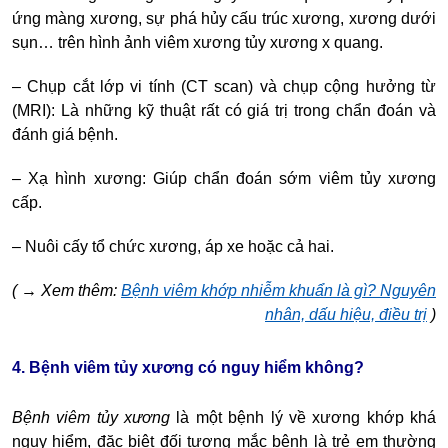
ứng màng xương, sự phá hủy cấu trúc xương, xương dưới
sụn… trên hình ảnh
viêm xương tủy xương x quang
.
– Chụp cắt lớp vi tính (CT scan) và chụp cộng hưởng từ
(MRI): Là những kỹ thuật rất có giá trị trong chẩn đoán và
đánh giá bệnh.
– Xạ hình xương: Giúp chẩn đoán sớm viêm tủy xương
cấp.
– Nuôi cấy tổ chức xương, áp xe hoặc cả hai.
(
→
Xem thêm:
Bệnh viêm khớp nhiễm khuẩn là gì? Nguyên
nhân, dấu hiệu, điều trị
)
4. Bệnh viêm tủy xương có nguy hiểm không
?
Bệnh viêm tủy xương
là một bệnh lý về xương khớp khá
nguy hiểm, đặc biệt đối tượng mắc bệnh là trẻ em thường