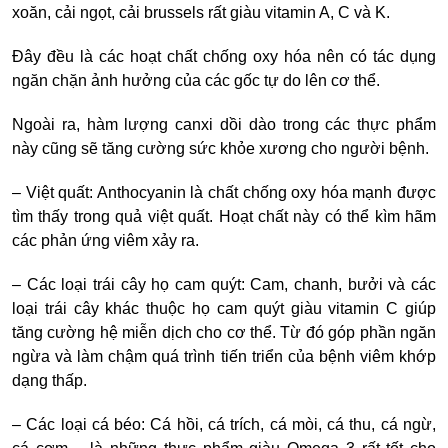
xoăn, cải ngọt, cải brussels rất giàu vitamin A, C và K.
Đây đều là các hoạt chất chống oxy hóa nên có tác dụng
ngăn chặn ảnh hưởng của các gốc tự do lên cơ thể.
Ngoài ra, hàm lượng canxi dồi dào trong các thực phẩm
này cũng sẽ tăng cường sức khỏe xương cho người bệnh.
– Việt quất: Anthocyanin là chất chống oxy hóa mạnh được
tìm thấy trong quả việt quất. Hoạt chất này có thể kìm hãm
các phản ứng viêm xảy ra.
– Các loại trái cây họ cam quýt: Cam, chanh, bưởi và các
loại trái cây khác thuộc họ cam quýt giàu vitamin C giúp
tăng cường hệ miễn dịch cho cơ thể. Từ đó góp phần ngăn
ngừa và làm chậm quá trình tiến triển của bệnh viêm khớp
dạng thấp.
– Các loại cá béo: Cá hồi, cá trích, cá mòi, cá thu, cá ngừ,