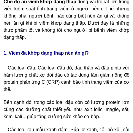
Chế độ ăn viêm khớp dạng thấp
đóng vai trò rất lớn trong
việc kiểm soát tình trạng viêm ở người bệnh. Thế nhưng
không phải người bệnh nào cũng biết nên ăn gì và không
nên ăn gì khi bị viêm khớp dạng thấp. Dưới đây là những
thực phẩm tốt và không tốt cho người bị bệnh viêm khớp
dạng thấp.
1. Viêm đa khớp dạng thấp nên ăn gì?
– Các loại đậu: Các loại đậu đỏ, đậu thận và đậu pinto với
hàm lượng chất xơ dồi dào có tác dụng làm giảm nồng độ
protein phản ứng C (CRP) cảnh báo tình trạng viêm của cơ
thể.
Bên cạnh đó, trong các loại đậu còn có lượng protein lớn
cũng các dưỡng chất thiết yếu như axit folic, magie, sắt,
kẽm, kali…giúp tăng cường sức khỏe cơ bắp.
– Các loại rau màu xanh đậm: Súp lơ xanh, cải bó xôi, cải