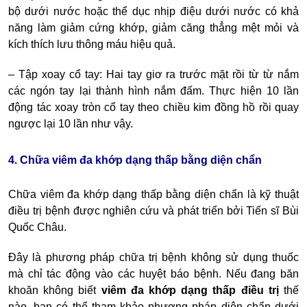
bộ dưới nước hoặc thể dục nhịp điệu dưới nước có khả
năng làm giảm cứng khớp, giảm căng thẳng mệt mỏi và
kích thích lưu thông máu hiệu quả.
– Tập xoay cổ tay: Hai tay giơ ra trước mặt rồi từ từ nắm
các ngón tay lại thành hình nắm đấm. Thực hiện 10 lần
động tác xoay tròn cổ tay theo chiều kim đồng hồ rồi quay
ngược lại 10 lần như vậy.
4. Chữa viêm đa khớp dạng thấp bằng diện chẩn
Chữa viêm đa khớp dạng thấp bằng diện chẩn
là kỹ thuật
điều trị bệnh được nghiên cứu và phát triển bởi Tiến sĩ Bùi
Quốc Châu.
Đây là phương pháp chữa trị bệnh không sử dụng thuốc
mà chỉ tác động vào các huyệt báo bệnh. Nếu đang băn
khoăn không biết
viêm đa khớp dạng thấp điều trị
t
hế
nào, bạn có thể tham khảo phương pháp diện chẩn dưới