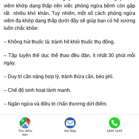
viêm khớp dạng thấp nên việc phòng ngừa bệnh còn gặp
rất nhiều khó khăn. Tuy nhiên, một số cách phòng ngừa
viêm đa khớp dạng thấp dưới đây sẽ giúp bạn có hệ xương
luôn chắc khỏe:
– Không hút thuốc lá; tránh hít khói thuốc thụ động.
– Tập luyện thể dục thể thao đều đặn, ít nhất 30 phút mỗi
ngày.
– Duy trì cân nặng hợp lý, tránh thừa cân, béo phì.
– Chế độ sinh hoạt lành mạnh.
– Ngăn ngừa và điều trị chấn thương dứt điểm.
– Có chế độ ăn đủ dinh dưỡng và khoa học. Trong đó, thiếu
canxi là nguyên nhân phổ biến gây ra nhiều bệnh lý xương
Tìm điểm
Hỏi Đáp
1800 1125
khớp. Việc duy trì khẩu phần ăn đầy đủ lượng canxi theo
bán