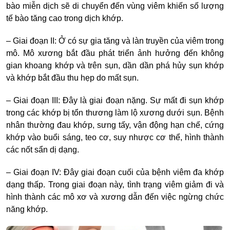
bào miễn dịch sẽ di chuyển đến vùng viêm khiến số lượng
tế bào tăng cao trong dịch khớp.
– Giai đoạn II: Ở có sự gia tăng và làn truyền của viêm trong
mô. Mô xương bắt đầu phát triển ảnh hưởng đến không
gian khoang khớp và trên sụn, dần dần phá hủy sụn khớp
và khớp bắt đầu thu hẹp do mất sụn.
– Giai đoạn III: Đây là giai đoạn nặng. Sự mất đi sụn khớp
trong các khớp bị tổn thương làm lộ xương dưới sụn. Bệnh
nhân thường đau khớp, sưng tấy, vận động hạn chế, cứng
khớp vào buổi sáng, teo cơ, suy nhược cơ thể, hình thành
các nốt sẩn dị dạng.
– Giai đoạn IV: Đây giai đoạn cuối của bệnh viêm đa khớp
dạng thấp. Trong giai đoạn này, tình trạng viêm giảm đi và
hình thành các mô xơ và xương dẫn đến việc ngừng chức
năng khớp.