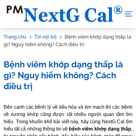
Skip
to
content
Trang chủ
Tin nội bộ
Bệnh viêm khớp dạng thấp là
gì? Nguy hiểm không? Cách điều trị
Bệnh viêm khớp dạng thấp là
gì? Nguy hiểm không? Cách
điều trị
Tác Giả:
Canxi NextG Cal
.
Tham vấn y khoa:
Dược sĩ Vũ Thị
Bên cạnh các bệnh lý về tiêu hóa và tim mạch thì các bệnh
Hậu
về xương khớp cũng được rất nhiều người quan tâm tìm
hiểu. Trong khuôn khổ bài viết này, hãy cùng
NextG Cal
tìm
hiểu tất cả những thông tin về
bệnh
viêm khớp dạng thấp
,