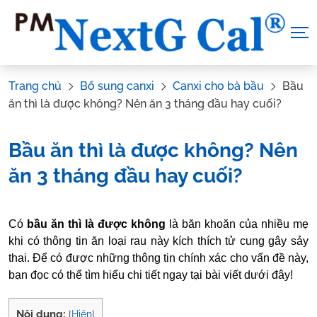
Skip
to
content
Trang chủ
Bổ sung canxi
Canxi cho bà bầu
Bầu
ăn thì là được không? Nên ăn 3 tháng đầu hay cuối?
Bầu ăn thì là được không? Nên
ăn 3 tháng đầu hay cuối?
Tác Giả:
Nguyễn Thị Hiền
.
Tham vấn y khoa:
Dược sĩ Vũ
Có
bầu ăn thì là được không
là băn khoăn của nhiều mẹ
Thị Hậu
khi có thông tin ăn loại rau này kích thích tử cung gây sảy
thai. Để có được những thông tin chính xác cho vấn đề này,
bạn đọc có thể tìm hiểu chi tiết ngay tại bài viết dưới đây!
Nội dung:
[
Hiện
]